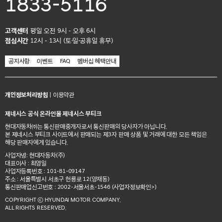
1833-5116
고객센터
평일 오전 9시 - 오후 6시
점심시간
12시 - 13시 (토·일·공휴일 휴무)
공지사항
이벤트
FAQ
멤버십 혜택안내
개인정보처리방침
|
이용약관
제네시스 공식 온라인몰 제네시스 부티크
현대자동차㈜는 통신판매중개자로서 통신판매의 당사자가 아닙니다.
본 제네시스 부티크 사이트에서 판매되는 제3자 판매 상품 및 거래에 대한 모든 책임은
해당 판매자에게 있습니다.
사업자명: 현대자동차(주)
대표이사 : 최영일
사업자등록번호 : 101-81-09147
주소 : 서울특별시 서초구 헌릉로 12(양재동)
통신판매업신고번호 : 2002-서울서초-1546
(사업자정보확인>)
COPYRIGHT ⓒ HYUNDAI MOTOR COMPANY.
ALL RIGHTS RESERVED.