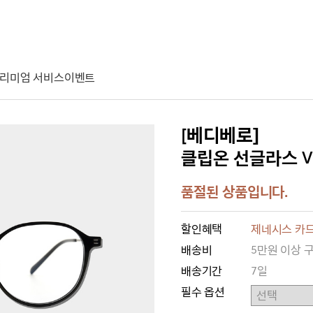
리미엄 서비스
이벤트
[베디베로]
클립온 선글라스 VODI
품절된 상품입니다.
할인혜택
제네시스 카드
배송비
5만원 이상 
배송기간
7일
필수 옵션