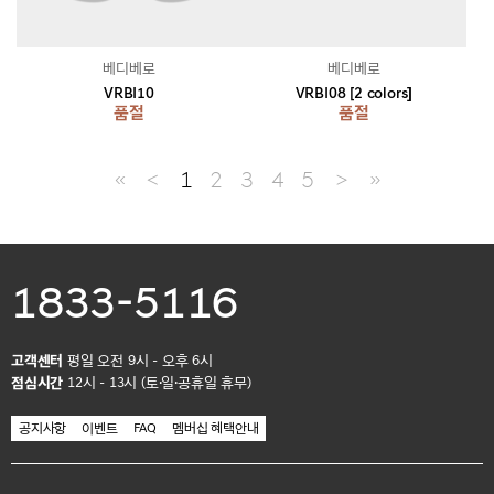
베디베로
베디베로
VRBI10
VRBI08 [2 colors]
품절
품절
≪
＜
1
2
3
4
5
＞
≫
1833-5116
고객센터
평일 오전 9시 - 오후 6시
점심시간
12시 - 13시 (토·일·공휴일 휴무)
공지사항
이벤트
FAQ
멤버십 혜택안내