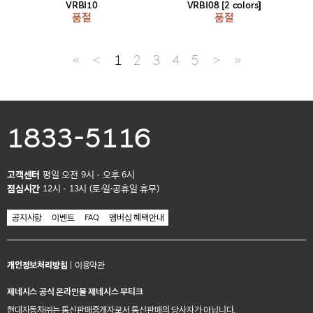
VRBI10
VRBI08 [2 colors]
품절
품절
≪
＜
1
2
3
4
5
＞
≫
1833-5116
고객센터
평일 오전 9시 - 오후 6시
점심시간
12시 - 13시 (토·일·공휴일 휴무)
공지사항
이벤트
FAQ
멤버십 혜택안내
개인정보처리방침
|
이용약관
제네시스 공식 온라인몰 제네시스 부티크
현대자동차㈜는 통신판매중개자로서 통신판매의 당사자가 아닙니다.