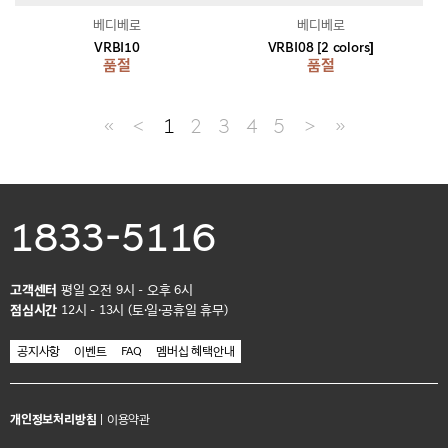
베디베로
베디베로
VRBI10
VRBI08 [2 colors]
품절
품절
≪
＜
1
2
3
4
5
＞
≫
1833-5116
고객센터
평일 오전 9시 - 오후 6시
점심시간
12시 - 13시 (토·일·공휴일 휴무)
공지사항
이벤트
FAQ
멤버십 혜택안내
개인정보처리방침
|
이용약관