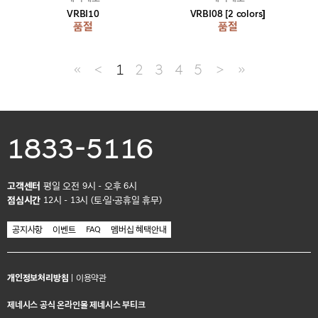
VRBI10
VRBI08 [2 colors]
품절
품절
≪
＜
1
2
3
4
5
＞
≫
1833-5116
고객센터
평일 오전 9시 - 오후 6시
점심시간
12시 - 13시 (토·일·공휴일 휴무)
공지사항
이벤트
FAQ
멤버십 혜택안내
개인정보처리방침
|
이용약관
제네시스 공식 온라인몰 제네시스 부티크