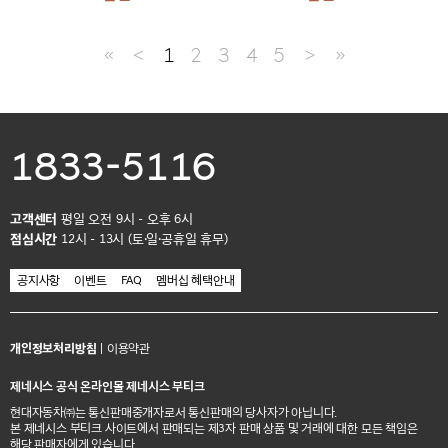
≪
＜
1
2
3
4
5
＞
≫
1833-5116
고객센터
평일 오전 9시 - 오후 6시
점심시간
12시 - 13시 (토·일·공휴일 휴무)
공지사항
이벤트
FAQ
멤버십 혜택안내
개인정보처리방침
|
이용약관
제네시스 공식 온라인몰 제네시스 부티크
현대자동차㈜는 통신판매중개자로서 통신판매의 당사자가 아닙니다.
본 제네시스 부티크 사이트에서 판매되는 제3자 판매 상품 및 거래에 대한 모든 책임은
해당 판매자에게 있습니다.