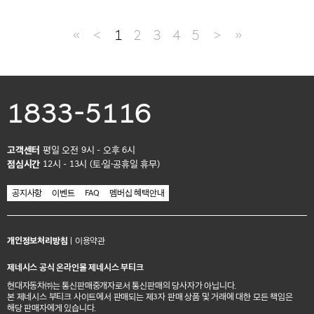
≪
＜
1
2
3
4
5
＞
≫
1833-5116
고객센터
평일 오전 9시 - 오후 6시
점심시간
12시 - 13시 (토·일·공휴일 휴무)
공지사항
이벤트
FAQ
멤버십 혜택안내
개인정보처리방침
|
이용약관
제네시스 공식 온라인몰 제네시스 부티크
현대자동차㈜는 통신판매중개자로서 통신판매의 당사자가 아닙니다.
본 제네시스 부티크 사이트에서 판매되는 제3자 판매 상품 및 거래에 대한 모든 책임은
해당 판매자에게 있습니다.