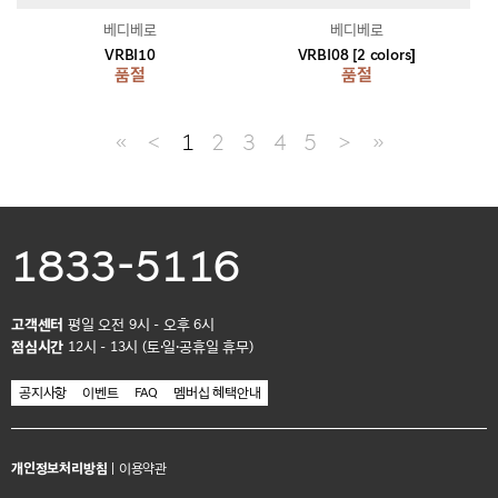
베디베로
베디베로
VRBI10
VRBI08 [2 colors]
품절
품절
≪
＜
1
2
3
4
5
＞
≫
1833-5116
고객센터
평일 오전 9시 - 오후 6시
점심시간
12시 - 13시 (토·일·공휴일 휴무)
공지사항
이벤트
FAQ
멤버십 혜택안내
개인정보처리방침
|
이용약관