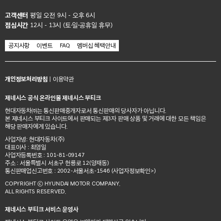
고객센터
평일 오전 9시 - 오후 6시
점심시간
12시 - 13시 (토·일·공휴일 휴무)
공지사항
이벤트
FAQ
멤버십 혜택안내
개인정보처리방침
|
이용약관
제네시스 공식 온라인몰 제네시스 부티크
현대자동차㈜는 통신판매중개자로서 통신판매의 당사자가 아닙니다.
본 제네시스 부티크 사이트에서 판매되는 제3자 판매 상품 및 거래에 대한 모든 책임은
해당 판매자에게 있습니다.
사업자명: 현대자동차(주)
대표이사 : 최영일
사업자등록번호 : 101-81-09147
주소 : 서울특별시 서초구 헌릉로 12(양재동)
통신판매업신고번호 : 2002-서울서초-1546
(사업자정보확인>)
COPYRIGHT ⓒ HYUNDAI MOTOR COMPANY.
ALL RIGHTS RESERVED.
제네시스 부티크 서비스 운영사