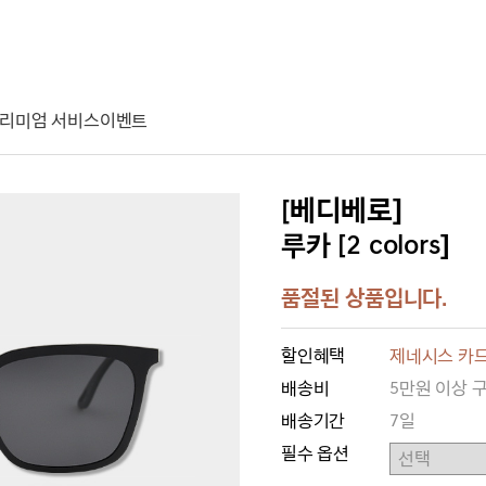
리미엄 서비스
이벤트
[베디베로]
루카 [2 colors]
품절된 상품입니다.
할인혜택
제네시스 카드
배송비
5만원 이상 
배송기간
7일
필수 옵션