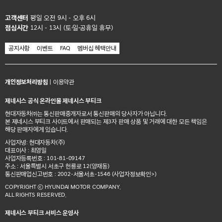
고객센터
평일 오전 9시 - 오후 6시
점심시간
12시 - 13시 (토·일·공휴일 휴무)
공지사항
이벤트
FAQ
멤버십 혜택안내
개인정보처리방침
|
이용약관
제네시스 공식 온라인몰 제네시스 부티크
현대자동차㈜는 통신판매중개자로서 통신판매의 당사자가 아닙니다.
본 제네시스 부티크 사이트에서 판매되는 제3자 판매 상품 및 거래에 대한 모든 책임은
해당 판매자에게 있습니다.
사업자명: 현대자동차(주)
대표이사 : 최영일
사업자등록번호 : 101-81-09147
주소 : 서울특별시 서초구 헌릉로 12(양재동)
통신판매업신고번호 : 2002-서울서초-1546
(사업자정보확인>)
COPYRIGHT ⓒ HYUNDAI MOTOR COMPANY.
ALL RIGHTS RESERVED.
제네시스 부티크 서비스 운영사