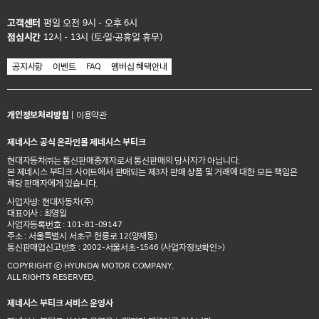
고객센터
평일 오전 9시 - 오후 6시
점심시간
12시 - 13시 (토·일·공휴일 휴무)
공지사항
이벤트
FAQ
멤버십 혜택안내
개인정보처리방침
|
이용약관
제네시스 공식 온라인몰 제네시스 부티크
현대자동차㈜는 통신판매중개자로서 통신판매의 당사자가 아닙니다.
본 제네시스 부티크 사이트에서 판매되는 제3자 판매 상품 및 거래에 대한 모든 책임은
해당 판매자에게 있습니다.
사업자명: 현대자동차(주)
대표이사 : 최영일
사업자등록번호 : 101-81-09147
주소 : 서울특별시 서초구 헌릉로 12(양재동)
통신판매업신고번호 : 2002-서울서초-1546
(사업자정보확인>)
COPYRIGHT ⓒ HYUNDAI MOTOR COMPANY.
ALL RIGHTS RESERVED.
제네시스 부티크 서비스 운영사