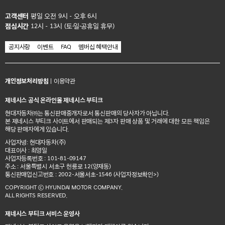
고객센터
평일 오전 9시 - 오후 6시
점심시간
12시 - 13시 (토·일·공휴일 휴무)
공지사항
이벤트
FAQ
멤버십 혜택안내
개인정보처리방침
|
이용약관
제네시스 공식 온라인몰 제네시스 부티크
현대자동차㈜는 통신판매중개자로서 통신판매의 당사자가 아닙니다.
본 제네시스 부티크 사이트에서 판매되는 제3자 판매 상품 및 거래에 대한 모든 책임은
해당 판매자에게 있습니다.
사업자명: 현대자동차(주)
대표이사 : 최영일
사업자등록번호 : 101-81-09147
주소 : 서울특별시 서초구 헌릉로 12(양재동)
통신판매업신고번호 : 2002-서울서초-1546
(사업자정보확인>)
COPYRIGHT ⓒ HYUNDAI MOTOR COMPANY.
ALL RIGHTS RESERVED.
제네시스 부티크 서비스 운영사