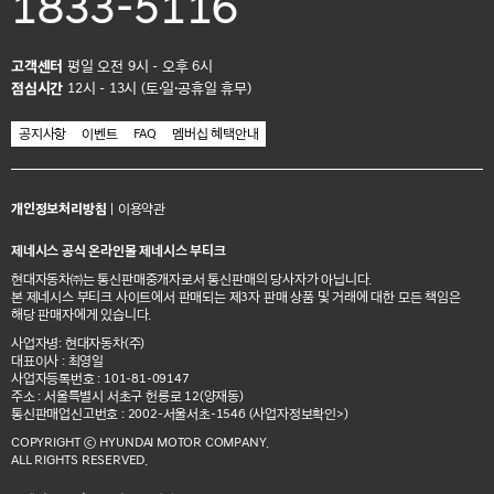
1833-5116
고객센터
평일 오전 9시 - 오후 6시
점심시간
12시 - 13시 (토·일·공휴일 휴무)
공지사항
이벤트
FAQ
멤버십 혜택안내
개인정보처리방침
|
이용약관
제네시스 공식 온라인몰 제네시스 부티크
현대자동차㈜는 통신판매중개자로서 통신판매의 당사자가 아닙니다.
본 제네시스 부티크 사이트에서 판매되는 제3자 판매 상품 및 거래에 대한 모든 책임은
해당 판매자에게 있습니다.
사업자명: 현대자동차(주)
대표이사 : 최영일
사업자등록번호 : 101-81-09147
주소 : 서울특별시 서초구 헌릉로 12(양재동)
통신판매업신고번호 : 2002-서울서초-1546
(사업자정보확인>)
COPYRIGHT ⓒ HYUNDAI MOTOR COMPANY.
ALL RIGHTS RESERVED.