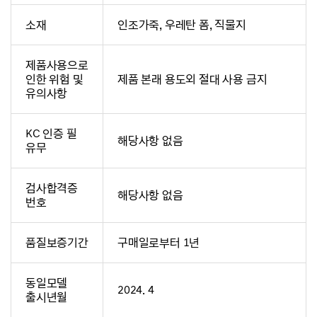
소재
인조가죽, 우레탄 폼, 직물지
제품사용으로
인한 위험 및
제품 본래 용도외 절대 사용 금지
유의사항
KC 인증 필
해당사항 없음
유무
검사합격증
해당사항 없음
번호
품질보증기간
구매일로부터 1년
동일모델
2024. 4
출시년월