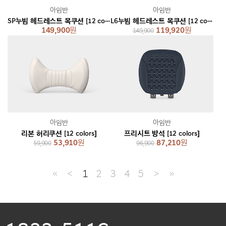
아임반
아임반
SP누빔 헤드레스트 목쿠션 [12 colors]
L6누빔 헤드레스트 목쿠션 [12 colors]
149,900
원
119,920
원
149,900
아임반
아임반
리본 허리쿠션 [12 colors]
프리시트 방석 [12 colors]
53,910
원
87,210
원
59,900
96,900
≪
＜
1
2
3
4
5
＞
≫