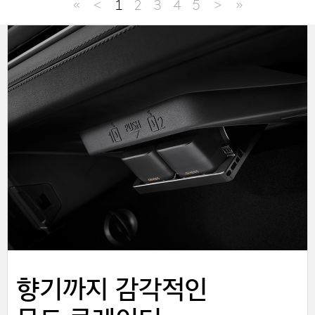
≪
＜
1
2
3
4
5
＞
≫
지갑 속에 슬림하게, 스마트 카드 키
향기까지 감각적인