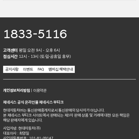
1833-5116
고객센터
평일 오전 9시 - 오후 6시
점심시간
12시 - 13시 (토·일·공휴일 휴무)
공지사항
이벤트
FAQ
멤버십 혜택안내
개인정보처리방침
|
이용약관
제네시스 공식 온라인몰 제네시스 부티크
현대자동차㈜는 통신판매중개자로서 통신판매의 당사자가 아닙니다.
본 제네시스 부티크 사이트에서 판매되는 제3자 판매 상품 및 거래에 대한 모든 책임은
해당 판매자에게 있습니다.
사업자명: 현대자동차(주)
대표이사 : 최영일
사업자등록번호 : 101-81-09147