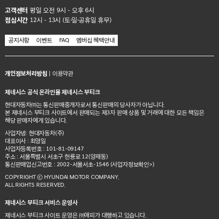
고객센터
평일 오전 9시 - 오후 6시
점심시간
12시 - 13시 (토·일·공휴일 휴무)
공지사항
이벤트
FAQ
멤버십 혜택안내
개인정보처리방침
|
이용약관
제네시스 공식 온라인몰 제네시스 부티크
현대자동차㈜는 통신판매중개자로서 통신판매의 당사자가 아닙니다.
본 제네시스 부티크 사이트에서 판매되는 제3자 판매 상품 및 거래에 대한 모든 책임은
해당 판매자에게 있습니다.
사업자명: 현대자동차(주)
대표이사 : 최영일
사업자등록번호 : 101-81-09147
주소 : 서울특별시 서초구 헌릉로 12(양재동)
통신판매업신고번호 : 2002-서울서초-1546
(사업자정보확인>)
COPYRIGHT ⓒ HYUNDAI MOTOR COMPANY.
ALL RIGHTS RESERVED.
제네시스 부티크 서비스 운영사
제네시스 부티크 사이트 운영은 ㈜애피가 대행하고 있습니다.