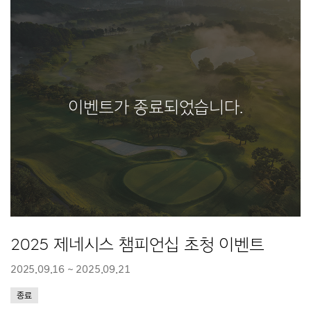
이벤트가 종료되었습니다.
2025 제네시스 챔피언십 초청 이벤트
2025.09.16 ~ 2025.09.21
종료