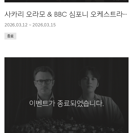
사카리 오라모 & BBC 심포니 오케스트라 with 손열음 공연 초청 이벤트
2026.03.12 ~ 2026.03.15
종료
이벤트가 종료되었습니다.