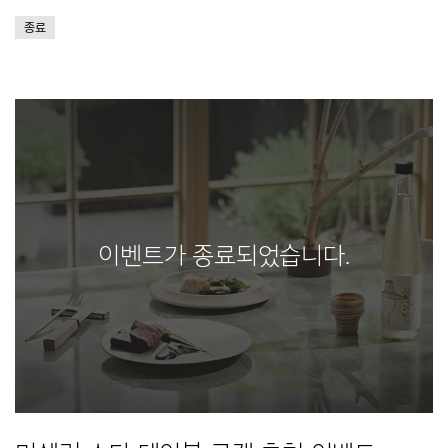
종료
이벤트가 종료되었습니다.