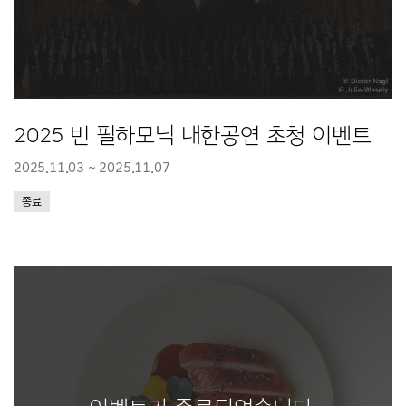
2025 빈 필하모닉 내한공연 초청 이벤트
2025.11.03 ~ 2025.11.07
종료