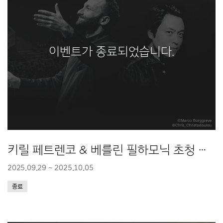
이벤트가 종료되었습니다.
키릴 페트렌코 & 베를린 필하모닉 초청 이벤트
2025.09.29 ~ 2025.10.05
종료