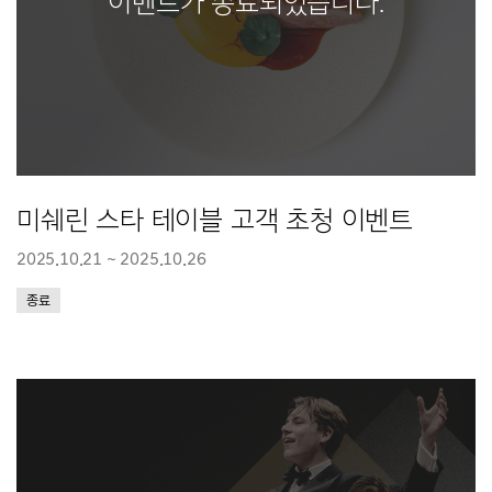
이벤트가 종료되었습니다.
미쉐린 스타 테이블 고객 초청 이벤트
2025.10.21 ~ 2025.10.26
종료