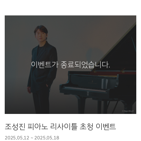
이벤트가 종료되었습니다.
조성진 피아노 리사이틀 초청 이벤트
2025.05.12 ~ 2025.05.18