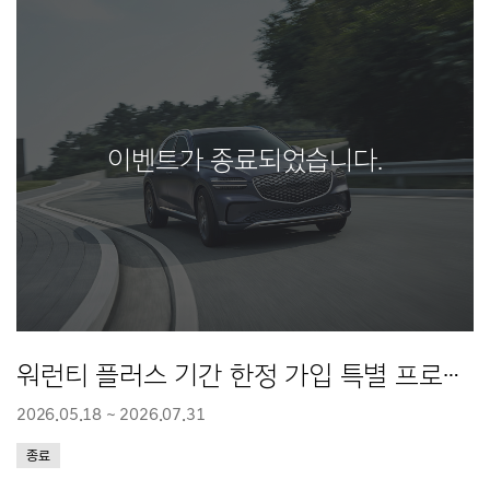
이벤트가 종료되었습니다.
워런티 플러스 기간 한정 가입 특별 프로모션
2026.05.18 ~ 2026.07.31
종료