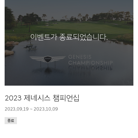
이벤트가 종료되었습니다.
2023 제네시스 챔피언십
2023.09.19 ~ 2023.10.09
종료