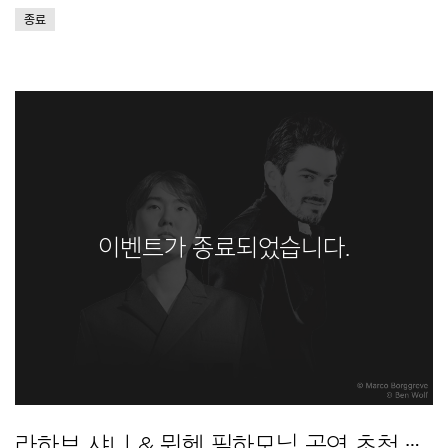
종료
한 걸음 더, 고객의 일상 속으로
이벤트가 종료되었습니다.
라하브 샤니 & 뮌헨 필하모닉 공연 초청 이벤트