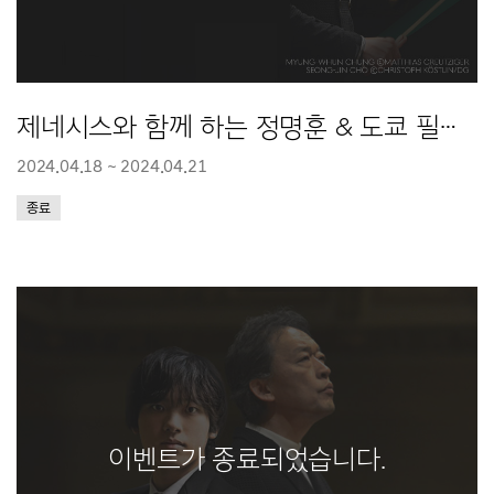
제네시스와 함께 하는 정명훈 & 도쿄 필하모닉 오케스트라 협연 조성진 공연 초청 이벤트
2024.04.18 ~ 2024.04.21
종료
이벤트가 종료되었습니다.