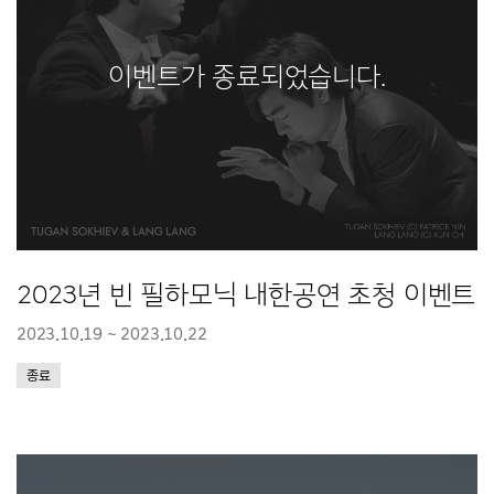
이벤트가 종료되었습니다.
2023년 빈 필하모닉 내한공연 초청 이벤트
2023.10.19 ~ 2023.10.22
종료