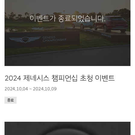
이벤트가 종료되었습니다.
2024 제네시스 챔피언십 초청 이벤트
2024.10.04 ~ 2024.10.09
종료