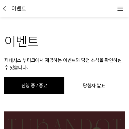
이벤트
이벤트
제네시스 부티크에서 제공하는 이벤트와 당첨 소식을 확인하실
수 있습니다.
진행 중 / 종료
당첨자 발표