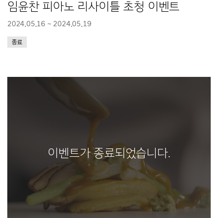
임윤찬 피아노 리사이틀 초청 이벤트
2024.05.16 ~ 2024.05.19
종료
이벤트가 종료되었습니다.