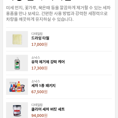
미세 먼지, 꽃가루, 묵은때 등을 깔끔하게 제거할 수 있는 세차
용품을 만나 보세요. 간편한 사용 방법과 강력한 세정력으로
차량을 깨끗하게 유지하실 수 있습니다.
디테일링
드라잉 타월
17,000
원
소낙스
유막 제거제 강력 케어
17,300
원
소낙스
세차 5종 패키지
67,500
원
디테일링
클리어 세차 버킷 세트
94,000
원