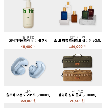
탈리다쿰
킨포크 노츠
에이치엠베리어 바디 클렌저
오 드 퍼퓸 리미티드 에디션 50ML
48,000
원
180,000
원
보스
닥터캠프
울트라 오픈 이어버드 [9 colors]
캠핑용 멀티 툴백 [2 colors]
359,000
원
26,960
원