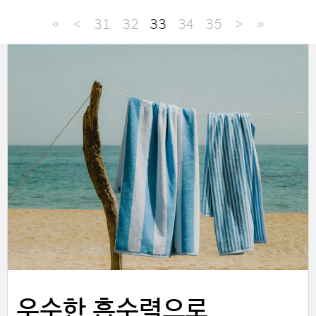
≪
＜
31
32
33
34
35
＞
≫
한 걸음 더, 고객의 일상 속으로
우수한 흡수력으로