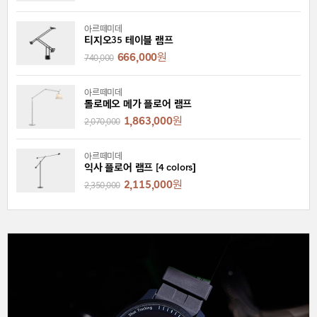
아르떼미데
티지오35 테이블 램프
666,000
원
740,000
아르떼미데
톨로메오 메가 플로어 램프
1,863,000
원
2,070,000
아르떼미데
익사 플로어 램프 [4 colors]
2,115,000
원
2,350,000