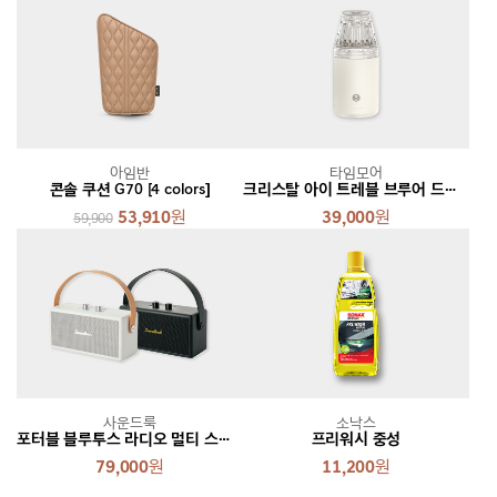
아임반
타임모어
콘솔 쿠션 G70 [4 colors]
크리스탈 아이 트레블 브루어 드리퍼
53,910
원
39,000
원
59,900
사운드룩
소낙스
포터블 블루투스 라디오 멀티 스피커 SL-BR200 [2 colors]
프리워시 중성
79,000
원
11,200
원