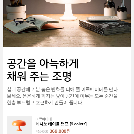
공간을 아늑하게
채워 주는 조명
실내 공간에 기분 좋은 변화를 더해 줄 아르떼미데를 만나
보세요. 은은하게 퍼지는 빛이 공간에 머무는 모든 순간을
한층 부드럽고 포근하게 만들어 줍니다.
아르떼미데
네시노 테이블 램프 [9 colors]
369,000
원
410,000