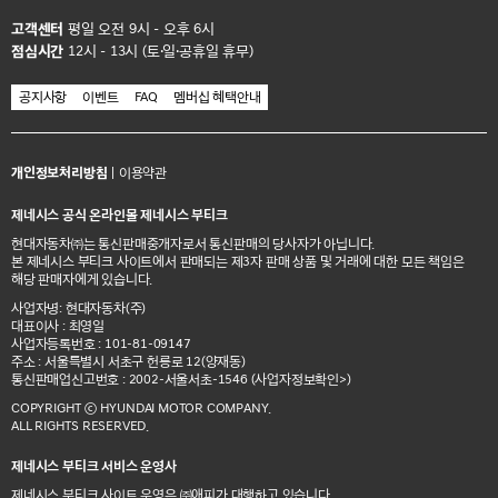
고객센터
평일 오전 9시 - 오후 6시
점심시간
12시 - 13시 (토·일·공휴일 휴무)
공지사항
이벤트
FAQ
멤버십 혜택안내
개인정보처리방침
|
이용약관
제네시스 공식 온라인몰 제네시스 부티크
현대자동차㈜는 통신판매중개자로서 통신판매의 당사자가 아닙니다.
본 제네시스 부티크 사이트에서 판매되는 제3자 판매 상품 및 거래에 대한 모든 책임은
해당 판매자에게 있습니다.
사업자명: 현대자동차(주)
대표이사 : 최영일
사업자등록번호 : 101-81-09147
주소 : 서울특별시 서초구 헌릉로 12(양재동)
통신판매업신고번호 : 2002-서울서초-1546
(사업자정보확인>)
COPYRIGHT ⓒ HYUNDAI MOTOR COMPANY.
ALL RIGHTS RESERVED.
제네시스 부티크 서비스 운영사
제네시스 부티크 사이트 운영은 ㈜애피가 대행하고 있습니다.