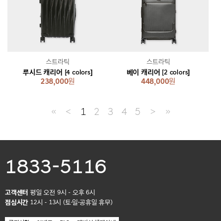
스트라틱
스트라틱
루시드 캐리어 [4 colors]
베이 캐리어 [2 colors]
238,000
원
448,000
원
≪
＜
1
2
3
4
5
＞
≫
1833-5116
고객센터
평일 오전 9시 - 오후 6시
점심시간
12시 - 13시 (토·일·공휴일 휴무)