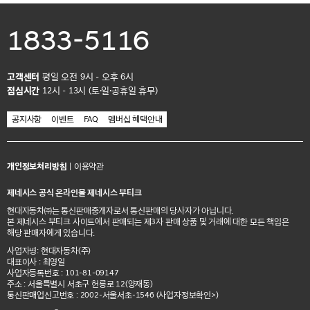
1833-5116
고객센터
평일 오전 9시 - 오후 6시
점심시간
12시 - 13시 (토·일·공휴일 휴무)
공지사항
이벤트
FAQ
멤버십 혜택안내
개인정보처리방침
|
이용약관
제네시스 공식 온라인몰 제네시스 부티크
현대자동차㈜는 통신판매중개자로서 통신판매의 당사자가 아닙니다.
본 제네시스 부티크 사이트에서 판매되는 제3자 판매 상품 및 거래에 대한 모든 책임은
해당 판매자에게 있습니다.
사업자명: 현대자동차(주)
대표이사 : 최영일
사업자등록번호 : 101-81-09147
주소 : 서울특별시 서초구 헌릉로 12(양재동)
통신판매업신고번호 : 2002-서울서초-1546
(사업자정보확인>)