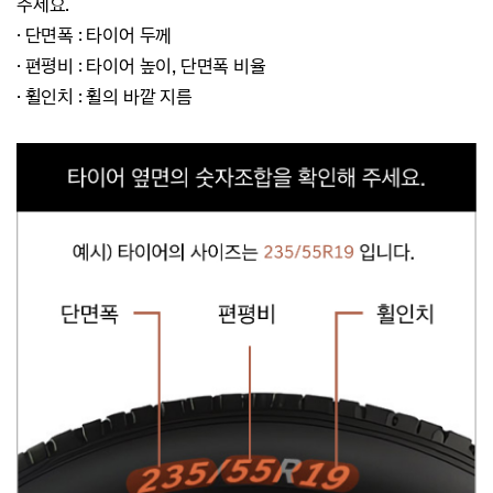
주세요.
· 단면폭 : 타이어 두께
·
편평비 : 타이어 높이, 단면폭 비율
·
휠인치 : 휠의 바깥 지름