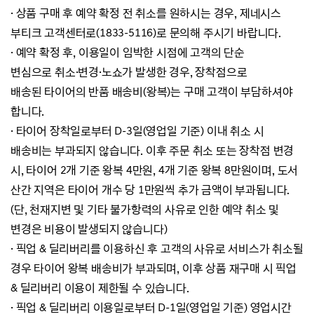
·
상품 구매 후 예약 확정 전 취소를 원하시는 경우, 제네시스
부티크 고객센터로(1833-5116)로 문의해 주시기 바랍니다.
·
예약 확정 후, 이용일이 임박한 시점에 고객의 단순
변심으로
취소·변경·노쇼가 발생한 경우,
장착점으로
배송된
타이어의 반품 배송비(왕복)는 구매 고객이 부담하셔야
합니다.
·
타이어 장착일로부터 D-3일(영업일 기준) 이내 취소 시
배송비는 부과되지 않습니다. 이후 주문 취소 또는 장착점 변경
시,
타이어 2개 기준 왕복 4만원,
4개 기준 왕복 8만원이며, 도서
산간 지역은 타이어 개수 당 1만원씩 추가 금액이 부과됩니다.
(단, 천재지변 및 기타 불가항력의 사유로 인한 예약 취소 및
변경은 비용이 발생되지 않습니다)
·
픽업 & 딜리버리를 이용하신 후 고객의 사유로 서비스가 취소될
경우 타이어 왕복 배송비가 부과되며,
이후 상품 재구매 시
픽업
& 딜리버리 이용이 제한될 수 있습니다.
·
픽업 & 딜리버리 이용일로부터 D-1일(영업일 기준) 영업시간