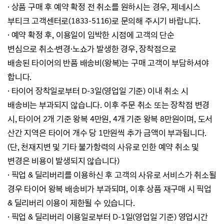
·
상품 구매 후 예약 확정 전 취소를 원하시는 경우, 제네시스
부티크 고객센터로(1833-5116)로 문의해 주시기 바랍니다.
·
예약 확정 후, 이용일이 임박한 시점에 고객의 단순
변심으로
취소·변경·노쇼가 발생한 경우,
장착점으로
배송된
타이어의 반품 배송비(왕복)는 구매 고객이 부담하셔야
합니다.
·
타이어 장착일로부터 D-3일(영업일 기준) 이내 취소 시
배송비는 부과되지 않습니다. 이후 주문 취소 또는 장착점 변경
시,
타이어 2개 기준 왕복 4만원,
4개 기준 왕복 8만원이며, 도서
산간 지역은 타이어 개수 당 1만원씩 추가 금액이 부과됩니다.
(단, 천재지변 및 기타 불가항력의 사유로 인한 예약 취소 및
변경은 비용이 발생되지 않습니다)
·
픽업 & 딜리버리를 이용하신 후 고객의 사유로 서비스가 취소될
경우 타이어 왕복 배송비가 부과되며,
이후 상품 재구매 시
픽업
& 딜리버리 이용이 제한될 수 있습니다.
·
픽업 & 딜리버리 이용일로부터 D-1일(영업일 기준) 영업시간