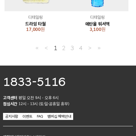
디테일링
디테일링
드라잉 타월
에탄올 워셔액
17,000
원
3,100
원
≪
＜
1
2
3
4
＞
≫
1833-5116
고객센터
평일 오전 9시 - 오후 6시
점심시간
12시 - 13시 (토·일·공휴일 휴무)
공지사항
이벤트
FAQ
멤버십 혜택안내