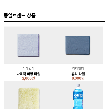
동일브랜드 상품
디테일링
디테일링
다목적 버핑 타월
유리 타월
2,800
원
8,000
원