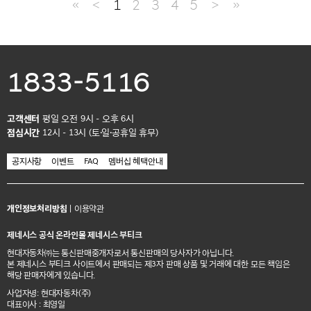
≪
＜
1
2
3
4
5
＞
≫
1833-5116
고객센터
평일 오전 9시 - 오후 6시
점심시간
12시 - 13시 (토·일·공휴일 휴무)
공지사항
이벤트
FAQ
멤버십 혜택안내
개인정보처리방침
|
이용약관
제네시스 공식 온라인몰 제네시스 부티크
현대자동차㈜는 통신판매중개자로서 통신판매의 당사자가 아닙니다.
본 제네시스 부티크 사이트에서 판매되는 제3자 판매 상품 및 거래에 대한 모든 책임은
해당 판매자에게 있습니다.
사업자명: 현대자동차(주)
대표이사 : 최영일