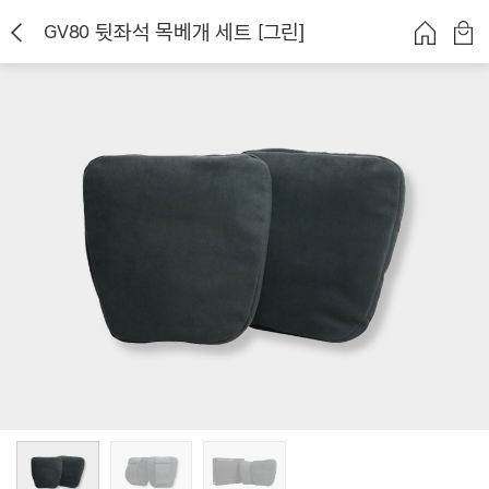
GV80 뒷좌석 목베개 세트 [그린]