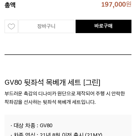
197,000
원
총액
바로구매
장바구니
GV80 뒷좌석 목베개 세트 [그린]
부드러운 촉감의 디나미카 원단으로 제작되어
주행 시
안락한
착좌감을 선사하는 뒷좌석 목베개 세트입니다.
· 대상 차종 : GV80
· 차종 연식 : 21년 8월 이전 출시 (21MY)