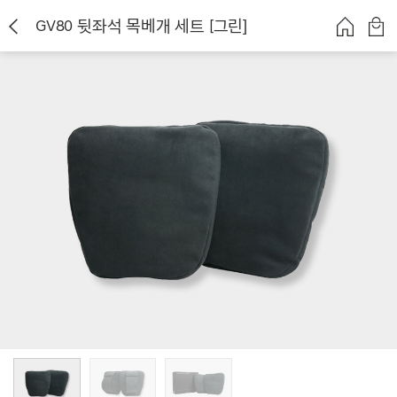
GV80 뒷좌석 목베개 세트 [그린]