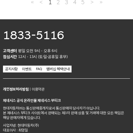
≪
＜
1
2
3
4
5
＞
≫
1833-5116
고객센터
평일 오전 9시 - 오후 6시
점심시간
12시 - 13시 (토·일·공휴일 휴무)
공지사항
이벤트
FAQ
멤버십 혜택안내
개인정보처리방침
|
이용약관
제네시스 공식 온라인몰 제네시스 부티크
현대자동차㈜는 통신판매중개자로서 통신판매의 당사자가 아닙니다.
본 제네시스 부티크 사이트에서 판매되는 제3자 판매 상품 및 거래에 대한 모든 책임은
해당 판매자에게 있습니다.
사업자명: 현대자동차(주)
대표이사 : 최영일