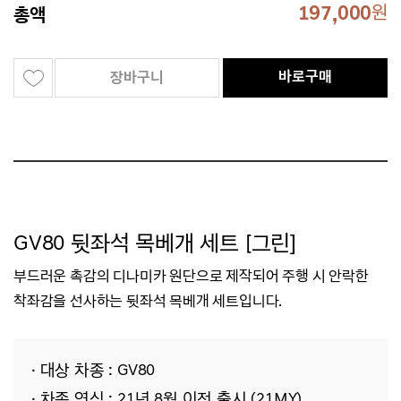
197,000
원
총액
바로구매
장바구니
GV80 뒷좌석 목베개 세트 [그린]
부드러운 촉감의 디나미카 원단으로 제작되어
주행 시
안락한
착좌감을 선사하는 뒷좌석 목베개 세트입니다.
· 대상 차종 : GV80
· 차종 연식 : 21년 8월 이전 출시 (21MY)