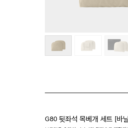
G80 뒷좌석 목베개 세트 [바