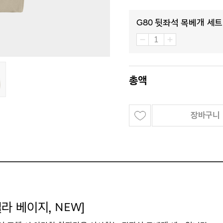
G80 뒷좌석 목베개 세트 
총액
장바구니
닐라 베이지
, NEW
]