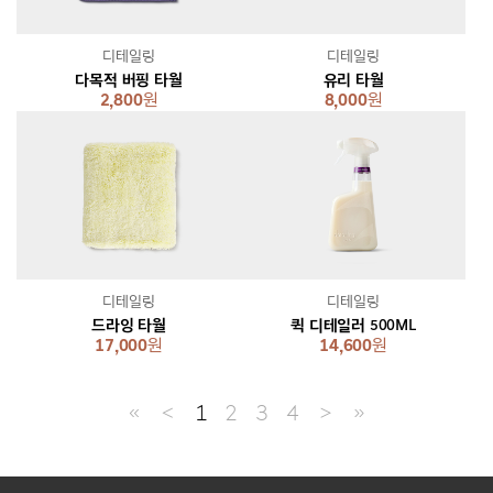
디테일링
디테일링
다목적 버핑 타월
유리 타월
2,800
원
8,000
원
디테일링
디테일링
드라잉 타월
퀵 디테일러 500ML
17,000
원
14,600
원
≪
＜
1
2
3
4
＞
≫