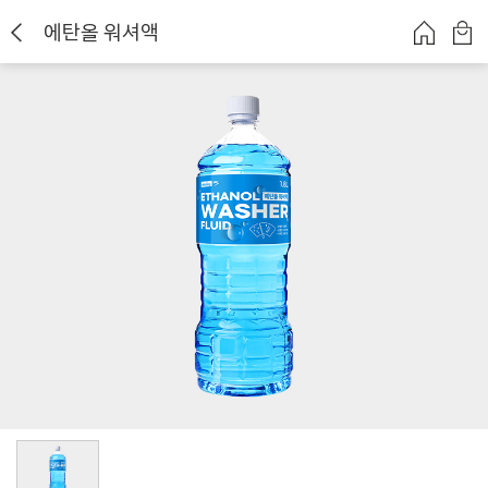
에탄올 워셔액