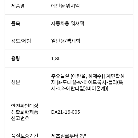
제품명
에탄올 워셔액
품목
자동차용 워셔액
용도/제형
일반용/액체형
용량
1.8L
주요물질 [에탄올, 정제수] | 계면활성
성분
제 [a-도데실-w-하이드록시-폴리(옥
시-1,2-에탄디일)(비이온계)]
안전확인대상
생활화학제품
DA21-16-005
신고번호
품질보증기간
제조일로부터 2년