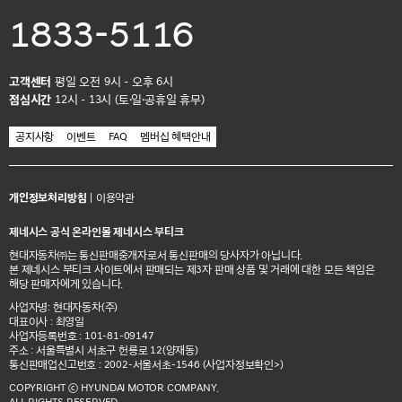
1833-5116
고객센터
평일 오전 9시 - 오후 6시
점심시간
12시 - 13시 (토·일·공휴일 휴무)
공지사항
이벤트
FAQ
멤버십 혜택안내
개인정보처리방침
|
이용약관
제네시스 공식 온라인몰 제네시스 부티크
현대자동차㈜는 통신판매중개자로서 통신판매의 당사자가 아닙니다.
본 제네시스 부티크 사이트에서 판매되는 제3자 판매 상품 및 거래에 대한 모든 책임은
해당 판매자에게 있습니다.
사업자명: 현대자동차(주)
대표이사 : 최영일
사업자등록번호 : 101-81-09147
주소 : 서울특별시 서초구 헌릉로 12(양재동)
통신판매업신고번호 : 2002-서울서초-1546
(사업자정보확인>)
COPYRIGHT ⓒ HYUNDAI MOTOR COMPANY.