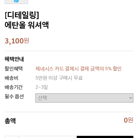
[디테일링]
에탄올 워셔액
3,100
원
혜택안내
할인혜택
제네시스 카드 결제시 결제 금액의 5% 할인
배송비
5만원 이상 구매시 무료
배송기간
2~3일
필수 옵션
0
원
총액