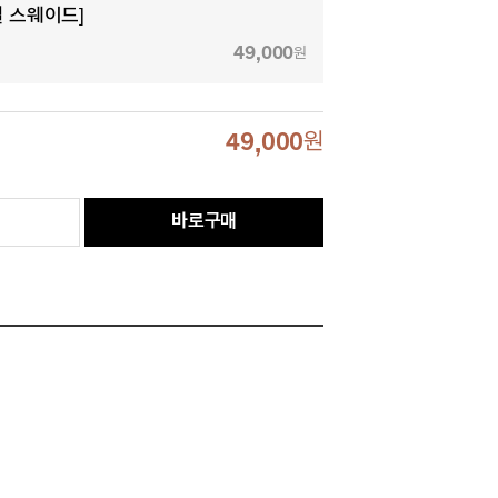
멜 스웨이드]
49,000
원
49,000
원
바로구매