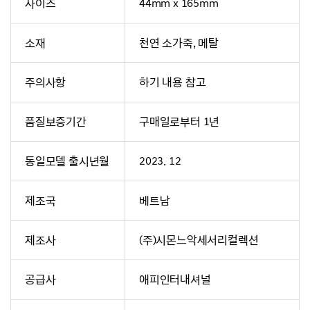
사이즈
44mm x 165mm
소재
천연 소가죽, 메탈
주의사항
하기 내용 참고
품질보증기간
구매일로부터 1년
동일모델 출시년월
2023. 12
제조국
베트남
제조사
(주)시몬느악세서리컬렉션
공급사
애피인터내셔널