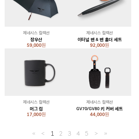
제네시스 컬렉션
제네시스 컬렉션
장우산
이터널 펜 & 펜 홀더 세트
59,000
원
92,000
원
제네시스 컬렉션
제네시스 컬렉션
머그 컵
GV70/GV80 키 커버 세트
17,000
원
44,000
원
≪
＜
1
2
3
4
5
＞
≫