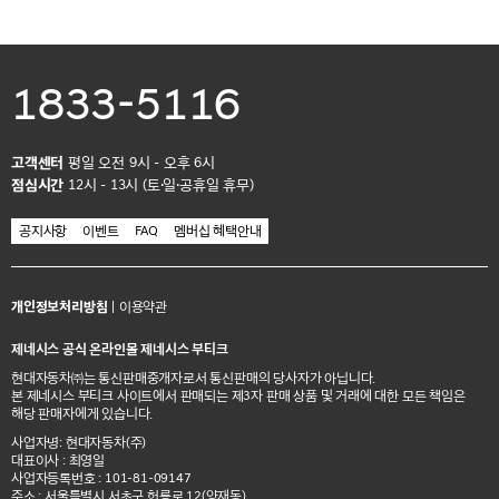
1833-5116
고객센터
평일 오전 9시 - 오후 6시
점심시간
12시 - 13시 (토·일·공휴일 휴무)
공지사항
이벤트
FAQ
멤버십 혜택안내
개인정보처리방침
|
이용약관
제네시스 공식 온라인몰 제네시스 부티크
현대자동차㈜는 통신판매중개자로서 통신판매의 당사자가 아닙니다.
본 제네시스 부티크 사이트에서 판매되는 제3자 판매 상품 및 거래에 대한 모든 책임은
해당 판매자에게 있습니다.
사업자명: 현대자동차(주)
대표이사 : 최영일
사업자등록번호 : 101-81-09147
주소 : 서울특별시 서초구 헌릉로 12(양재동)