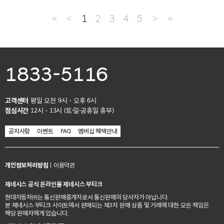
≪
＜
1
2
3
4
5
＞
≫
1833-5116
고객센터
평일 오전 9시 - 오후 6시
점심시간
12시 - 13시 (토·일·공휴일 휴무)
공지사항
이벤트
FAQ
멤버십 혜택안내
개인정보처리방침
|
이용약관
제네시스 공식 온라인몰 제네시스 부티크
현대자동차㈜는 통신판매중개자로서 통신판매의 당사자가 아닙니다.
본 제네시스 부티크 사이트에서 판매되는 제3자 판매 상품 및 거래에 대한 모든 책임은
해당 판매자에게 있습니다.