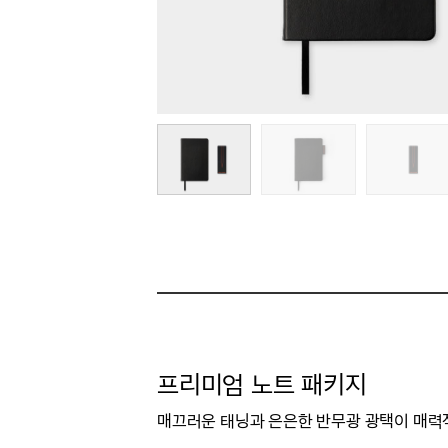
프리미엄 노트 패키지
매끄러운 태닝과 은은한 반무광 광택이 매력