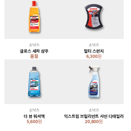
소낙스
소낙스
글로스 세차 샴푸
멀티 스펀지
품절
6,300
원
소낙스
소낙스
더 뷰 워셔액
익스트림 브릴리언트 샤인 디테일러
5,600
원
20,800
원