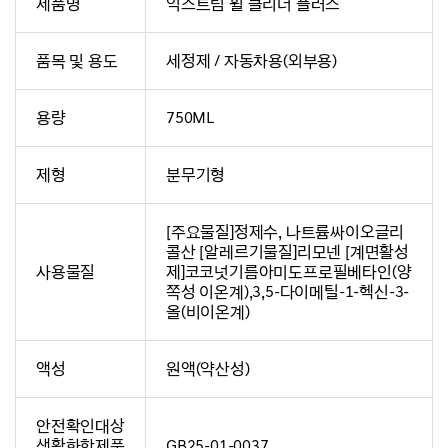
제품명
익스트림 휠 클리너 플러스
품목 및 용도
세정제 / 자동차용(외부용)
용량
750ML
제형
분무기형
[주요물질]정제수, 나트륨싸이오글리
콜산 [알레르기물질]리모넨 [계면활성
사용물질
제]코코넛기름아미도프로필베타인(양
쪽성 이온계),3,5-다이메틸-1-헥신-3-
올(비이온계)
액성
원액(약산성)
안전확인대상
생활화학제품
GB25-01-0037