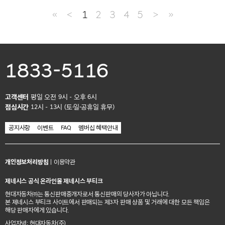
≪
＜
1
2
3
4
5
＞
≫
1833-5116
고객센터
평일 오전 9시 - 오후 6시
점심시간
12시 - 13시 (토·일·공휴일 휴무)
공지사항
이벤트
FAQ
멤버십 혜택안내
개인정보처리방침
|
이용약관
제네시스 공식 온라인몰 제네시스 부티크
현대자동차㈜는 통신판매중개자로서 통신판매의 당사자가 아닙니다.
본 제네시스 부티크 사이트에서 판매되는 제3자 판매 상품 및 거래에 대한 모든 책임은
해당 판매자에게 있습니다.
사업자명: 현대자동차(주)