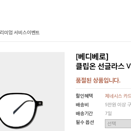
리미엄 서비스
이벤트
[베디베로]
클립온 선글라스 VODI
품절된 상품입니다.
할인혜택
제네시스 카드
배송비
5만원 이상 
배송기간
7일
필수 옵션