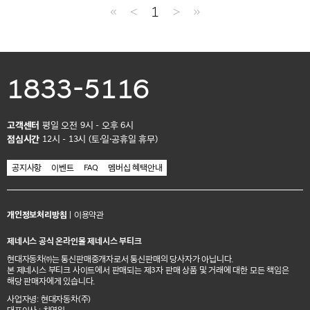
≪
＜
1
＞
≫
1833-5116
고객센터
평일 오전 9시 - 오후 6시
점심시간
12시 - 13시 (토·일·공휴일 휴무)
공지사항
이벤트
FAQ
멤버십 혜택안내
개인정보처리방침
|
이용약관
제네시스 공식 온라인몰 제네시스 부티크
현대자동차㈜는 통신판매중개자로서 통신판매의 당사자가 아닙니다.
본 제네시스 부티크 사이트에서 판매되는 제3자 판매 상품 및 거래에 대한 모든 책임은
해당 판매자에게 있습니다.
사업자명: 현대자동차(주)