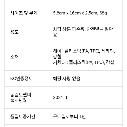
사이즈 및 무게
5.8cm x 16cm x 2.5cm, 68g
차량 창문 파손용, 안전벨트 절단
용도
용
해머 : 플라스틱(PA, TPE), 세라믹,
소재
강철
거치대 : 플라스틱(PA, TPU), 강철
KC인증정보
해당 사항 없음
동일모델의
2024. 1
출시년월
품질보증기간
구매일로부터 1년