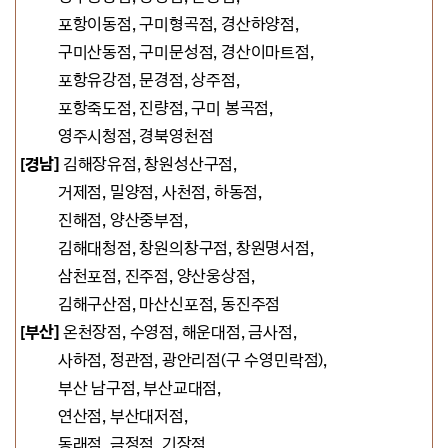
포항이동점, 구미형곡점, 경산하양점,
구미산동점, 구미문성점, 경산이마트점,
포항유강점, 문경점, 상주점,
포항죽도점, 진량점, 구미 봉곡점,
영주시청점, 경북영천점
[경남]
김해장유점, 창원성산구점,
거제점, 밀양점,
사천점,
하동점,
진해점, 양산중부점,
김해대청점, 창원의창구점, 창원명서점,
삼천포점, 진주점, 양산웅상점,
김해구산점, 마산신포점, 동진주점
[부산]
온천장점, 수영점,
해운대점, 금사점,
사하점,
정관점,
광안리점(구 수영민락점),
부산 남구점, 부산교대점,
연산점,
부산대저점,
동래점, 금정점, 기장점