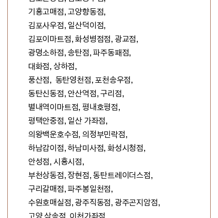
기흥고매점, 고양향동점,
김포사우점, 일산덕이점,
김포이마트점, 화성병점점, 광교점,
광명소하점, 송탄점, 파주동패점,
대화점, 상하점,
풍산점,
동탄영천점, 포천송우점,
동탄신동점,
안산역점, 구리점,
별내역이마트점,
평내호평점,
평택안중점, 일산 가좌점,
의왕백운호수점, 의정부민락점,
하남감이점, 하남미사점, 화성시청점,
안성점, 시흥시점,
부천상동점, 장현점, 동탄트레이더스점,
구리갈매점, 파주봉일천점,
수원호매실점, 광주직동점, 광주곤지암점,
고양 삼송점,
이천가좌점,