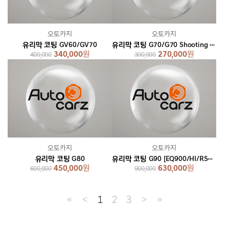
오토카지
오토카지
유리막 코팅 GV60/GV70
유리막 코팅 G70/G70 Shooting Brake
340,000
원
270,000
원
400,000
300,000
오토카지
오토카지
유리막 코팅 G80
유리막 코팅 G90 [EQ900/HI/RS4/롱휠베이스/블랙]
450,000
원
630,000
원
600,000
900,000
≪
＜
1
2
3
＞
≫