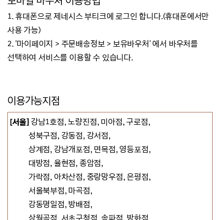
모바일 바우처 이용방법
1. 휴대폰으로 제네시스 부티크에 로그인 합니다.(휴대폰에서만
사용 가능)
2. '마이페이지 > 주문배송정보 > 보유바우처' 에서 바우처를
선택하여 서비스를 이용할 수 있습니다.
이용가능지점
[서울]
강남1호점, 노량진점, 미아점,
구로점,
성북구점, 강동점,
강서점,
상계점, 강남개포점
,
면목점, 영등포점,
대방점, 율현점,
종암점,
가락점, 아차산점, 중랑망우점,
은평점,
서울북부점, 마곡점,
강동명일점, 방배점,
상월곡점, 서초구청점, 송파점, 방화점,