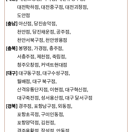
대전학하점,
대전중구점, 대전괴정점,
도안점
[충남]
아산점,
당진송악점,
천안점, 당진채운점, 공주점,
천안서북구점, 천안쌍용점
[충북]
봉명점, 가경점, 충주점,
서충주점, 제천점, 죽림점,
청주오창점, 커넥트현대점
[대구]
대구
동구점, 대구수성구점,
월배점, 대구 북구점,
산격유통단지점, 이현점, 대구혁신점,
대구죽전점, 성서용산점, 대구 달서구점
[경북]
경주점,
포항남구점,
외동점,
포항초곡점, 구미인동점,
포항양덕점,
김천점,
경주용황점, 장성점, 안동점,