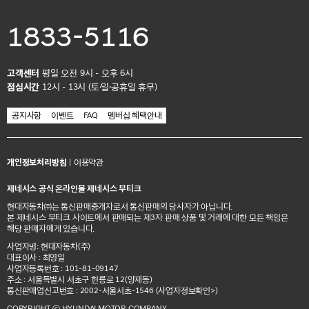
1833-5116
고객센터
평일 오전 9시 - 오후 6시
점심시간
12시 - 13시 (토·일·공휴일 휴무)
공지사항
이벤트
FAQ
멤버십 혜택안내
개인정보처리방침
|
이용약관
제네시스 공식 온라인몰 제네시스 부티크
현대자동차㈜는 통신판매중개자로서 통신판매의 당사자가 아닙니다.
본 제네시스 부티크 사이트에서 판매되는 제3자 판매 상품 및 거래에 대한 모든 책임은
해당 판매자에게 있습니다.
사업자명: 현대자동차(주)
대표이사 : 최영일
사업자등록번호 : 101-81-09147
주소 : 서울특별시 서초구 헌릉로 12(양재동)
통신판매업신고번호 : 2002-서울서초-1546
(사업자정보확인>)
COPYRIGHT ⓒ HYUNDAI MOTOR COMPANY.