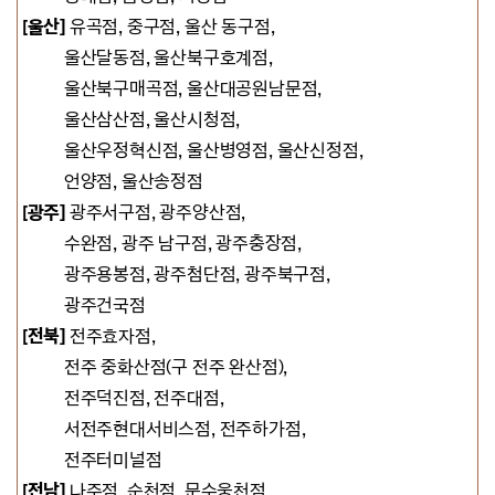
[울산]
유곡점, 중구점,
울산 동구점,
울산달동점, 울산북구호계점,
울산북구매곡점, 울산대공원남문점,
울산삼산점, 울산시청점,
울산우정혁신점, 울산병영점, 울산신정점,
언양점, 울산송정점
[광주]
광주서구점, 광주양산점
,
수완점, 광주 남구점, 광주충장점,
광주용봉점, 광주첨단점, 광주북구점,
광주건국점
[전북]
전주효자점,
전주 중화산점(구 전주 완산점),
전주덕진점,
전주대점,
서전주현대서비스점,
전주하가점,
전주터미널점
[전남]
나주점, 순천점,
문수웅천점,