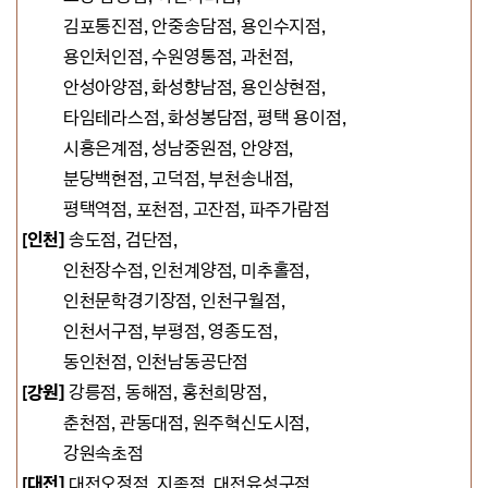
김포통진점,
안중송담점, 용인수지점,
용인처인점,
수원영통점, 과천점,
안성아양점,
화성향남점, 용인상현점,
타임테라스점,
화성봉담점, 평택 용이점,
시흥은계점,
성남중원점, 안양점
,
분당백현점,
고덕점, 부천송내점,
평택역점, 포천점, 고잔점
, 파주가람점
[인천]
송도점,
검단점,
인천장수점,
인천계양점, 미추홀점,
인천문학경기장점, 인천구월점,
인천서구점, 부평점, 영종도점,
동인천점, 인천남동공단점
[강원]
강릉점, 동해점, 홍천희망점,
춘천점, 관동대점, 원주혁신도시점,
강원속초점
[대전]
대전오정점, 지족점, 대전유성구점,