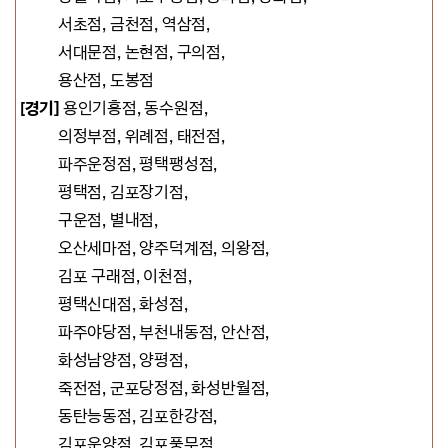
서초점, 금천점,
역삼점,
서대문점, 논현점, 구의점,
용산점, 도봉점
[경기]
용인기흥점, 동수원점,
의정부점,
위례점,
태전점,
파주운정점,
평택
팽성점,
평택점, 김포장기점,
구운점, 별내점,
오산세마점,
양주덕계점,
의왕점,
김포 구래점,
이천점,
평택신대점,
화성점,
파주야당점,
부천내동점, 안산점,
화성남양점, 양평점,
죽전점, 군포당정점, 화성반월점,
동탄능동점, 김포한강점,
김포운양점, 김포풍무점,