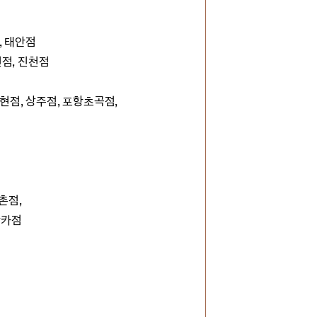
, 태안점
천점, 진천점
성현점, 상주점, 포항초곡점,
촌점,
산카점