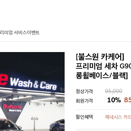
리미엄 서비스
이벤트
[불스원 카케어]
프리미엄 세차 G90 
롱휠베이스/블랙]
95,000
정상가격
10%
8
회원가격
할인혜택
제네시스 카드