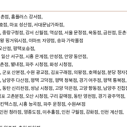
촌점, 홈플러스 강서점,
, 마포 성산점, 서대문남가좌점,
랑구청점, 강서 신월점, 역삼점, 서울 문정점, 목동점, 금천점, 둔촌
천왕 핑거워시점, 이마트 자양점, 송파 가락몰점
 오산점, 평택포승점,
일산 서구점, 시흥 은계점,
안성점, 안양 동안점,
, 별내점, 파주 시청점, 화성 시청점,
포 산본점, 수원 광교점, 김포구래점, 의왕점, 호매실점, 분당 정자점
양주 다산점, 평택 고덕점, 평택 청북점, 경기 여주점, 평택 통복점,
탄 신리천점, 성남 시청점, 고양 덕은점, 고양 향동점, 남양주 진접점
 고촌분점, 오산 시청점, 구리 갈매점, 동탄 영천점, 경기 광주역점,
스점, 시흥 능곡점, 파주 운정점, 수원AK점
 인천 청라점, 영종도점, 미추홀점, 인천 구월점, 강화점, 인천 계산점,