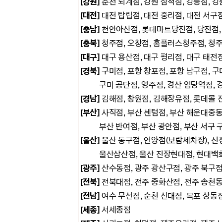
[강원]
춘천 퇴계점, 강원 삼척점, 강릉점, 강
[대전]
대전 탑립점, 대전 중리점, 대전 서구
[충남]
천안아산점, 롯데마트당진점, 당진점, 
[충북]
청주점, 오창점, 홈플러스청주점, 청주
[대구]
대구 용산점, 대구 평리점, 대구 태전점
[경북]
구미점, 포항 창포점, 포항 남구점, 구
구미 공단점, 영주점, 경산 임당역점, 경
[경남]
김해점, 창원점, 김해장유점, 롯데몰 진
[부산]
사직점, 부산 센텀점, 부산 해운대중
부산 반여점, 부산 광안점, 부산 서구 구
[울산]
울산 동구점, 언양점(보람세차장), 신
울산삼산점,
울산 진장현대점, 현대백
[광주]
산수동점, 광주 광산구점, 광주 북구점
[전북]
전북대점, 전주 중화산점, 전주 송천동
[전남]
여수 무선점, 순천 신대점, 목포 상동점
[세종]
서세종점