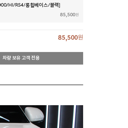
900/HI/RS4/롱휠베이스/블랙]
85,500
원
85,500
원
차량 보유 고객 전용