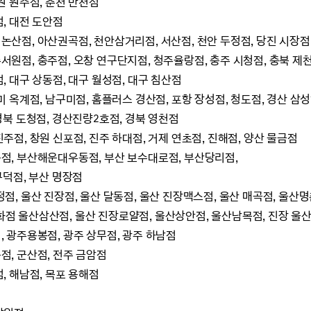
원 원주점, 춘천 만천점
점, 대전 도안점
논산점, 아산권곡점, 천안삼거리점, 서산점, 천안 두정점, 당진 시장점
서원점, 충주점, 오창 연구단지점, 청주율랑점, 충주 시청점, 충북 제
, 대구 상동점, 대구 월성점, 대구 침산점
미 옥계점, 남구미점, 홈플러스 경산점, 포항 장성점, 청도점, 경산 삼
북 도청점, 경산진량2호점, 경북 영천점
주점, 창원 신포점, 진주 하대점, 거제 연초점, 진해점, 양산 물금점
동점, 부산해운대우동점, 부산 보수대로점, 부산당리점,
덕점, 부산 명장점
정점, 울산 진장점, 울산 달동점, 울산 진장맥스점, 울산 매곡점, 울산명
화점 울산삼산점, 울산 진장로얄점, 울산상안점, 울산남목점, 진장 울
, 광주용봉점, 광주 상무점, 광주 하남점
점, 군산점, 전주 금암점
, 해남점, 목포 용해점