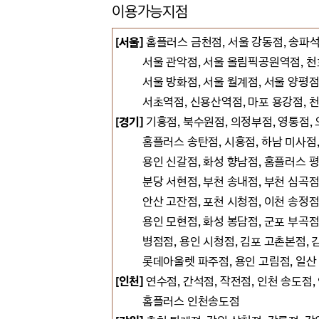
이용가능지점
[서울]
홈플러스 금천점, 서울 강동점, 송파석
서울 관악점, 서울 올림픽공원역점, 천호점
서울 방화점, 서울 월계점, 서울 양평점, 중
서초역점,
신용산역점, 마포 용강점, 
[경기]
기흥점, 북수원점, 의정부점, 영통점,
홈플러스 송탄점, 시흥점, 하남 미사점, 
용인 신갈점, 화성 향남점, 홈플러스 평촌점
분당 서현점, 부천 송내점, 부천 심곡점, 군
안산 고잔점, 포천 시청점, 이천 송정점, 남
용인 모현점, 화성 봉담점, 군포 부곡점, 동
병점점, 용인 시청점, 김포 고촌본점, 김포
롯데아울렛 파주점, 용인 고림점, 일산 킨텍
[인천]
연수점, 간석점, 작전점, 인천 송도점,
홈플러스 인천송도점