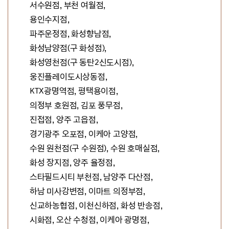
서수원점,
부천 여월점,
용인수지점,
파주운정점, 화성향남점,
화성남양점(구 화성점),
화성영천점(구 동탄2신도시점),
웅진플레이도시상동점,
KTX광명역점,
평택용이점,
의정부 호원점,
김포 풍무점,
진접점, 양주 고읍점,
경기광주 오포점,
이케아 고양점,
수원 원천점(구 수원점), 수원 호매실점,
화성 장지점, 양주 율정점,
스타필드시티 부천점, 남양주 다산점,
하남 미사강변점, 이마트 의정부점,
신교하농협점, 이천신하점, 화성 반송점,
시화점, 오산 수청점, 이케아 광명점,