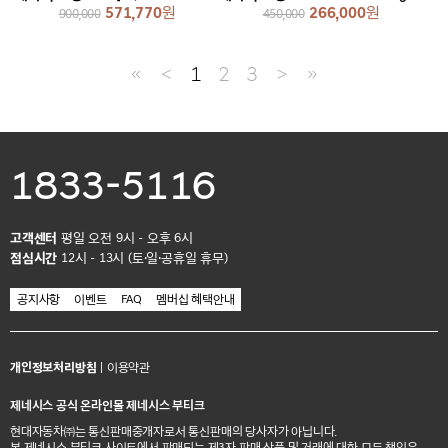
571,770
원
266,000
원
900,000
450,000
≪
＜
1
2
3
＞
≫
1833-5116
고객센터
평일 오전 9시 - 오후 6시
점심시간
12시 - 13시 (토·일·공휴일 휴무)
공지사항
이벤트
FAQ
멤버십 혜택안내
개인정보처리방침
|
이용약관
제네시스 공식 온라인몰 제네시스 부티크
현대자동차㈜는 통신판매중개자로서 통신판매의 당사자가 아닙니다.
본 제네시스 부티크 사이트에서 판매되는 제3자 판매 상품 및 거래에 대한 모든 책임은