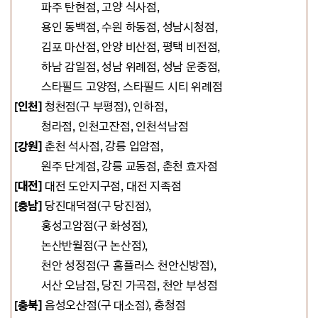
파주 탄현점, 고양 식사점,
용인 동백점, 수원 하동점, 성남시청점
,
김포 마산점, 안양 비산점, 평택 비전점,
하남 감일점,
성남 위례점, 성남 운중점,
스타필드 고양점, 스타필드 시티 위례점
[인천]
청천점(구 부평점), 인하점,
청라점, 인천고잔점, 인천석남점
[강원]
춘천 석사점, 강릉 입암점,
원주 단계점, 강릉 교동점
, 춘천 효자점
[대전]
대전 도안지구점, 대전 지족점
[충남]
당진대덕점(구 당진점),
홍성고암점(구 화성점),
논산반월점(구 논산점),
천안 성정점(구 홈플러스 천안신방점),
서산 오남점, 당진 가곡점, 천안 부성점
[충북]
음성오산점(구 대소점),
충청점