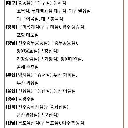
[대구]
중동점(구 대구점),
율하점,
효목점, 롯데백화점 대구점, 대구 월성점,
대구 이곡점, 대구 봉덕점
[경북]
구미옥계점(구 구미점), 경주 용강점,
포항 대도점
[경남]
진주충무공동점(구 충무공동점),
창원용호점(구 창원점),
거창상림점(구 거창점), 창원대원점,
김해 주촌점
[부산]
명지점(구 강서점), 부산 거제점,
부산 괴정점
[울산]
신정점(구 울산점)
, 울산 야음점
[광주]
동광주점
[전북]
전주중화산점(구 중화산점),
군산경장점(구 군산점)
[전남]
목포석현점(구 목포점), 여수 학동점