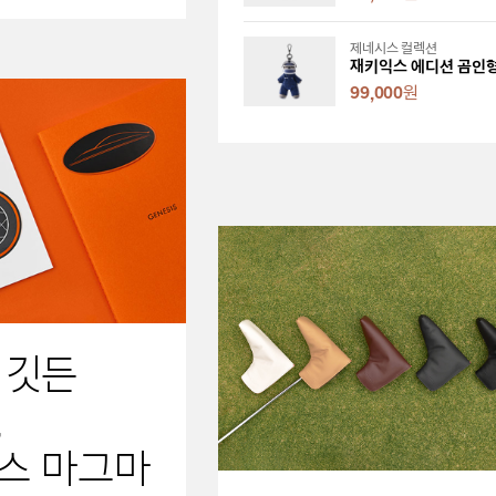
제네시스 컬렉션
99,000
원
 깃든
,
스 마그마