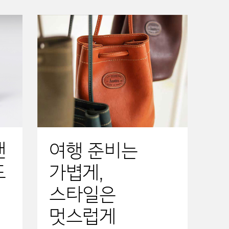
낸
여행 준비는
드
가볍게,
스타일은
멋스럽게