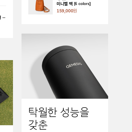
미니벨 백 [6 colors]
159,000
원
재키익스 에디션 곰인형 키링 [리미티드]
탁월한 성능을
갖춘