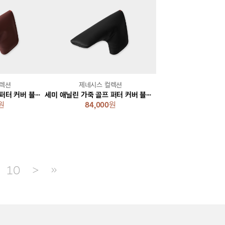
컬렉션
제네시스 컬렉션
세미 애닐린 가죽 골프 퍼터 커버 블레이드 [브라운]
세미 애닐린 가죽 골프 퍼터 커버 블레이드 [블랙]
원
84,000
원
10
＞
≫