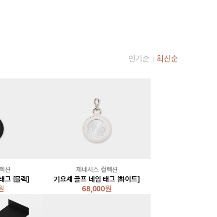
인기순
최신순
|
컬렉션
제네시스 컬렉션
태그 [블랙]
기요셰 골프 네임 태그 [화이트]
원
68,000
원