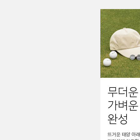
무더운
가벼운
완성
뜨거운 태양 아