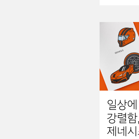
일상에
강렬함
제네시