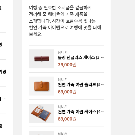
여행 중 필요한 소지품을 깔끔하게
로
정리해 줄 헤비츠의 가죽 제품을
소개합니다. 시간이 흐를수록 빛나는
천연 가죽 아이템으로 여행에 멋을 더해
보세요.
링
헤비츠
롤링 선글라스 케이스 [3 colors]
39,000
원
키링
헤비츠
천연 가죽 여권 슬리브 [5 colors]
69,000
원
헤리티지 레이서 에디션 곰인형 키링
헤비츠
천연 가죽 여권 케이스 [4 colors]
89,000
원
링
헤비츠