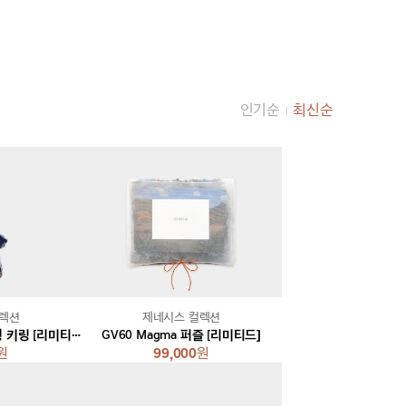
인기순
최신순
|
컬렉션
제네시스 컬렉션
재키익스 에디션 곰인형 키링 [리미티드]
GV60 Magma 퍼즐 [리미티드]
원
99,000
원