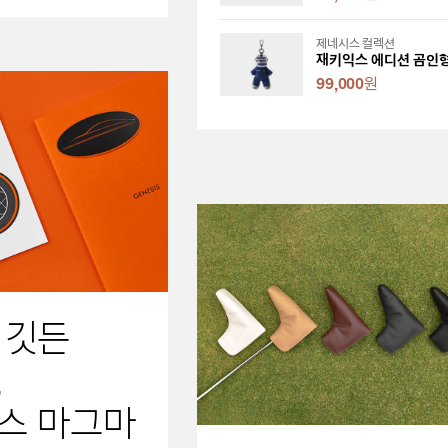
제네시스 컬렉션
99,000
원
 깃든
,
스 마그마