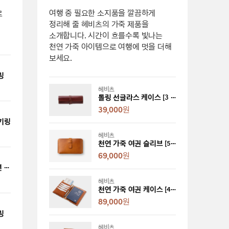
여행 중 필요한 소지품을 깔끔하게
로
정리해 줄 헤비츠의 가죽 제품을
소개합니다. 시간이 흐를수록 빛나는
천연 가죽 아이템으로 여행에 멋을 더해
보세요.
링
헤비츠
롤링 선글라스 케이스 [3 colors]
39,000
원
키링
헤비츠
천연 가죽 여권 슬리브 [5 colors]
69,000
원
헤리티지 레이서 에디션 곰인형 키링
헤비츠
천연 가죽 여권 케이스 [4 colors]
89,000
원
링
헤비츠