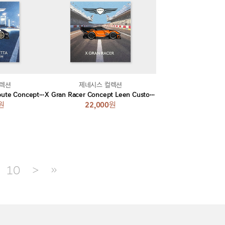
컬렉션
제네시스 컬렉션
X Gran Berlinetta Tribute Concept Leen Customs 핀
X Gran Racer Concept Leen Customs 핀
원
22,000
원
10
＞
≫