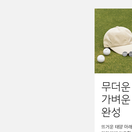
무더운
가벼운
완성
뜨거운 태양 아