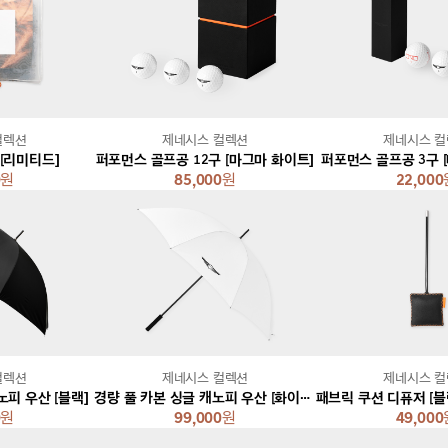
컬렉션
제네시스 컬렉션
제네시스 
즐 [리미티드]
퍼포먼스 골프공 12구 [마그마 화이트]
퍼포먼스 골프공 3구 
0
원
85,000
원
22,000
컬렉션
제네시스 컬렉션
제네시스 
노피 우산 [블랙]
경량 풀 카본 싱글 캐노피 우산 [화이트]
0
원
99,000
원
49,000