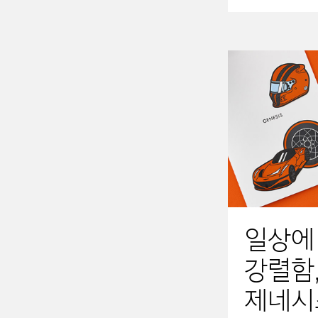
일상에
강렬함
제네시