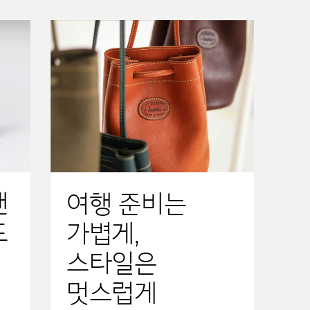
낸
여행 준비는
드
가볍게,
스타일은
멋스럽게