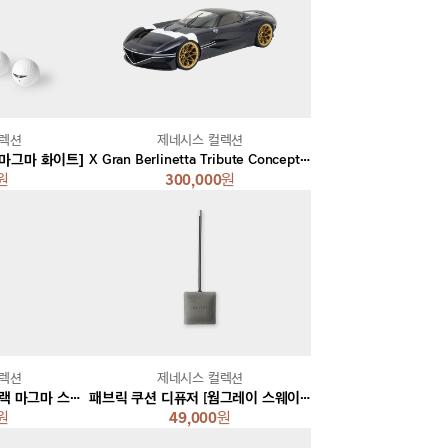
컬렉션
제네시스 컬렉션
[마그마 화이트]
X Gran Berlinetta Tribute Concept 1:18 스케일 모델 [재키익스]
원
300,000
원
컬렉션
제네시스 컬렉션
패브릭 쿠션 디퓨저 [블랙 마그마 스티치]
패브릭 쿠션 디퓨저 [웜그레이 스웨이드]
원
49,000
원