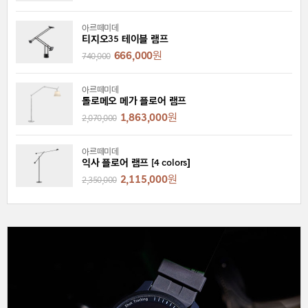
아르떼미데
티지오35 테이블 램프
666,000
원
740,000
아르떼미데
톨로메오 메가 플로어 램프
1,863,000
원
2,070,000
아르떼미데
익사 플로어 램프 [4 colors]
2,115,000
원
2,350,000