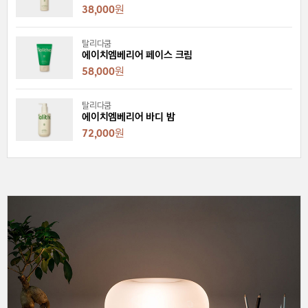
38,000
원
탈리다쿰
에이치엠베리어 페이스 크림
58,000
원
탈리다쿰
에이치엠베리어 바디 밤
72,000
원