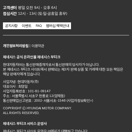
고객센터
평일 오전 9시 - 오후 6시
점심시간
12시 - 13시 (토·일·공휴일 휴무)
공지사항
이벤트
FAQ
멤버십 혜택안내
개인정보처리방침
|
이용약관
제네시스 공식 온라인몰 제네시스 부티크
현대자동차㈜는 통신판매중개자로서 통신판매의 당사자가 아닙니다.
본 제네시스 부티크 사이트에서 판매되는 제3자 판매 상품 및 거래에 대한 모든 책임은
해당 판매자에게 있습니다.
사업자명: 현대자동차(주)
대표이사 : 최영일
사업자등록번호 : 101-81-09147
주소 : 서울특별시 서초구 헌릉로 12(양재동)
통신판매업신고번호 : 2002-서울서초-1546
(사업자정보확인>)
COPYRIGHT ⓒ HYUNDAI MOTOR COMPANY.
ALL RIGHTS RESERVED.
제네시스 부티크 서비스 운영사
제네시스 부티크 사이트 운영은 ㈜애피가 대행하고 있습니다.