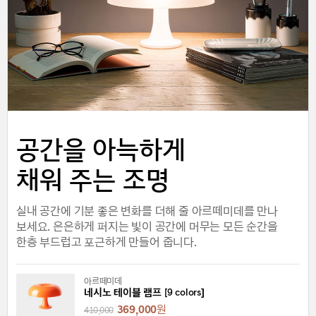
공간을 아늑하게
채워 주는 조명
실내 공간에 기분 좋은 변화를 더해 줄 아르떼미데를 만나
보세요. 은은하게 퍼지는 빛이 공간에 머무는 모든 순간을
한층 부드럽고 포근하게 만들어 줍니다.
아르떼미데
네시노 테이블 램프 [9 colors]
369,000
원
410,000