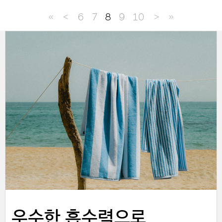
≪
＜
6
7
8
9
10
＞
≫
향기까지 감각적인 무드 큐레이터
우수한 흡수력으로