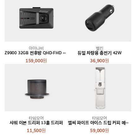
아이나비
벨킨
Z9900 32GB 전후방 QHD·FHD 2채널 블랙박스
듀얼 차량용 충전기 42W
159,000
원
36,900
원
타임모어
타임모어
샤워 이븐 드리퍼 13홀 드리퍼
엘씨 파이프 아이스 드립 커피 메이커
11,500
원
59,000
원