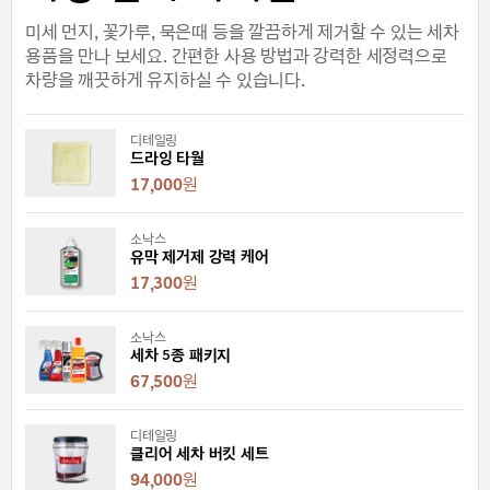
미세 먼지, 꽃가루, 묵은때 등을 깔끔하게 제거할 수 있는 세차
용품을 만나 보세요. 간편한 사용 방법과 강력한 세정력으로
차량을 깨끗하게 유지하실 수 있습니다.
디테일링
드라잉 타월
17,000
원
소낙스
유막 제거제 강력 케어
17,300
원
소낙스
세차 5종 패키지
67,500
원
디테일링
클리어 세차 버킷 세트
94,000
원