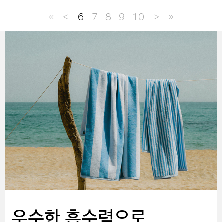
≪
＜
6
7
8
9
10
＞
≫
한 걸음 더, 고객의 일상 속으로
우수한 흡수력으로