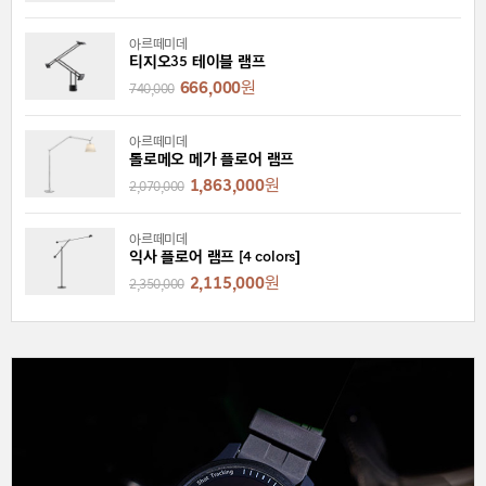
아르떼미데
티지오35 테이블 램프
666,000
원
740,000
아르떼미데
톨로메오 메가 플로어 램프
1,863,000
원
2,070,000
아르떼미데
익사 플로어 램프 [4 colors]
2,115,000
원
2,350,000