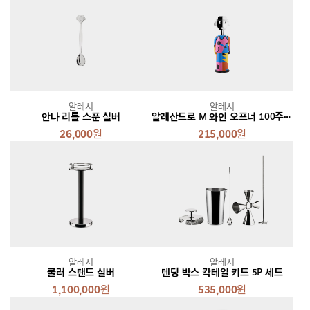
알레시
알레시
안나 리틀 스푼 실버
알레산드로 M 와인 오프너 100주년 에디션
26,000
원
215,000
원
알레시
알레시
쿨러 스탠드 실버
텐딩 박스 칵테일 키트 5P 세트
1,100,000
원
535,000
원