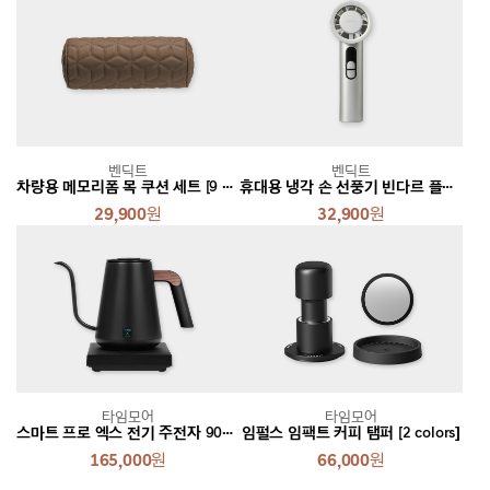
벤딕트
벤딕트
차량용 메모리폼 목 쿠션 세트 [9 colors]
휴대용 냉각 손 선풍기 빈다르 플로우 [2 colors]
29,900
원
32,900
원
타임모어
타임모어
스마트 프로 엑스 전기 주전자 900ml [2 colors]
임펄스 임팩트 커피 탬퍼 [2 colors]
165,000
원
66,000
원