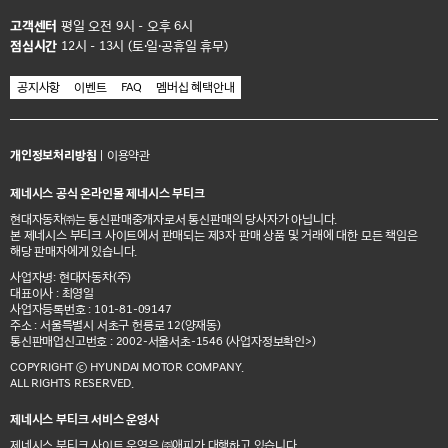
고객센터
평일 오전 9시 - 오후 6시
점심시간
12시 - 13시 (토·일·공휴일 휴무)
공지사항
이벤트
FAQ
멤버십 혜택안내
개인정보처리방침
|
이용약관
제네시스 공식 온라인몰 제네시스 부티크
현대자동차㈜는 통신판매중개자로서 통신판매의 당사자가 아닙니다.
본 제네시스 부티크 사이트에서 판매되는 제3자 판매 상품 및 거래에 대한 모든 책임은
해당 판매자에게 있습니다.
사업자명: 현대자동차(주)
대표이사 : 최영일
사업자등록번호 : 101-81-09147
주소 : 서울특별시 서초구 헌릉로 12(양재동)
통신판매업신고번호 : 2002-서울서초-1546
(사업자정보확인>)
COPYRIGHT ⓒ HYUNDAI MOTOR COMPANY.
ALL RIGHTS RESERVED.
제네시스 부티크 서비스 운영사
제네시스 부티크 사이트 운영은 ㈜애피가 대행하고 있습니다.