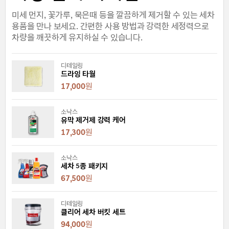
미세 먼지, 꽃가루, 묵은때 등을 깔끔하게 제거할 수 있는 세차
용품을 만나 보세요. 간편한 사용 방법과 강력한 세정력으로
차량을 깨끗하게 유지하실 수 있습니다.
디테일링
드라잉 타월
17,000
원
소낙스
유막 제거제 강력 케어
17,300
원
소낙스
세차 5종 패키지
67,500
원
디테일링
클리어 세차 버킷 세트
94,000
원