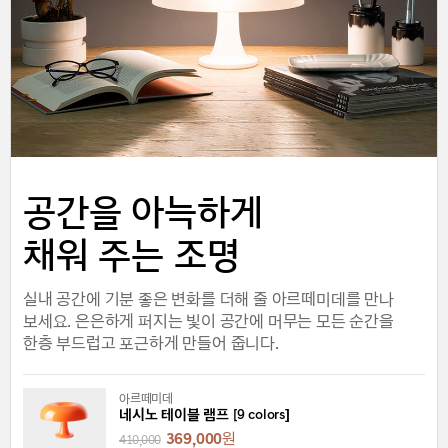
공간을 아늑하게
채워 주는 조명
실내 공간에 기분 좋은 변화를 더해 줄 아르떼미데를 만나
보세요. 은은하게 퍼지는 빛이 공간에 머무는 모든 순간을
한층 부드럽고 포근하게 만들어 줍니다.
아르떼미데
네시노 테이블 램프 [9 colors]
369,000
원
410,000