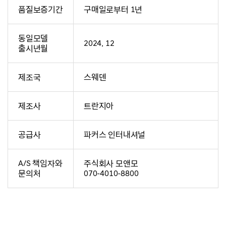
품질보증기간
구매일로부터 1년
동일모델
2024. 12
출시년월
제조국
스웨덴
제조사
트란지아
공급사
파커스 인터내셔널
A/S 책임자와
주식회사 모앤모
문의처
070-4010-8800