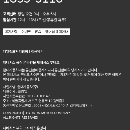
고객센터
평일 오전 9시 - 오후 6시
점심시간
12시 - 13시 (토·일·공휴일 휴무)
공지사항
이벤트
FAQ
멤버십 혜택안내
개인정보처리방침
|
이용약관
제네시스 공식 온라인몰 제네시스 부티크
현대자동차㈜는 통신판매중개자로서 통신판매의 당사자가 아닙니다.
본 제네시스 부티크 사이트에서 판매되는 제3자 판매 상품 및 거래에 대한 모든 책임은
해당 판매자에게 있습니다.
사업자명: 현대자동차(주)
대표이사 : 최영일
사업자등록번호 : 101-81-09147
주소 : 서울특별시 서초구 헌릉로 12(양재동)
통신판매업신고번호 : 2002-서울서초-1546
(사업자정보확인>)
COPYRIGHT ⓒ HYUNDAI MOTOR COMPANY.
ALL RIGHTS RESERVED.
제네시스 부티크 서비스 운영사