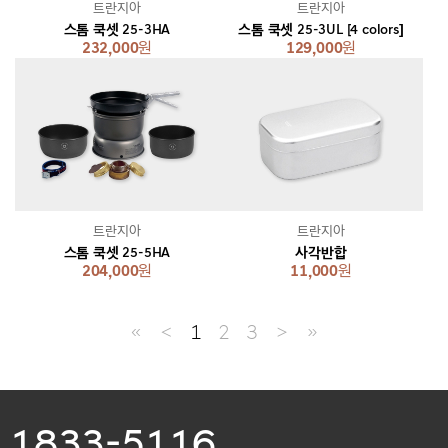
트란지아
트란지아
스톰 쿡셋 25-3HA
스톰 쿡셋 25-3UL [4 colors]
232,000
원
129,000
원
트란지아
트란지아
스톰 쿡셋 25-5HA
사각반합
204,000
원
11,000
원
≪
＜
1
2
3
＞
≫
1833-5116