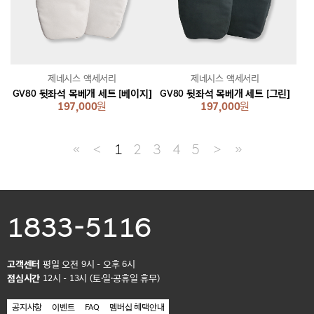
제네시스 액세서리
제네시스 액세서리
GV80 뒷좌석 목베개 세트 [베이지]
GV80 뒷좌석 목베개 세트 [그린]
197,000
원
197,000
원
≪
＜
1
2
3
4
5
＞
≫
1833-5116
고객센터
평일 오전 9시 - 오후 6시
점심시간
12시 - 13시 (토·일·공휴일 휴무)
공지사항
이벤트
FAQ
멤버십 혜택안내