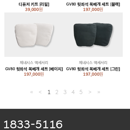
디퓨저 키트 [리필]
GV80 뒷좌석 목베개 세트 [블랙]
39,000
원
197,000
원
제네시스 액세서리
제네시스 액세서리
GV80 뒷좌석 목베개 세트 [베이지]
GV80 뒷좌석 목베개 세트 [그린]
197,000
원
197,000
원
≪
＜
1
2
3
4
5
＞
≫
1833-5116