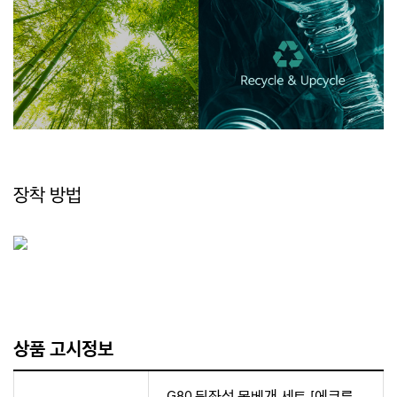
장착 방법
상품 고시정보
G80 뒷좌석 목베개 세트 [에크루