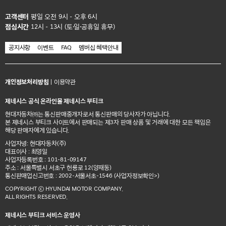
고객센터
평일 오전 9시 - 오후 6시
점심시간
12시 - 13시 (토·일·공휴일 휴무)
공지사항
이벤트
FAQ
멤버십 혜택안내
개인정보처리방침
|
이용약관
제네시스 공식 온라인몰 제네시스 부티크
현대자동차㈜는 통신판매중개자로서 통신판매의 당사자가 아닙니다.
본 제네시스 부티크 사이트에서 판매되는 제3자 판매 상품 및 거래에 대한 모든 책임은
해당 판매자에게 있습니다.
사업자명: 현대자동차(주)
대표이사 : 최영일
사업자등록번호 : 101-81-09147
주소 : 서울특별시 서초구 헌릉로 12(양재동)
통신판매업신고번호 : 2002-서울서초-1546
(사업자정보확인>)
COPYRIGHT ⓒ HYUNDAI MOTOR COMPANY.
ALL RIGHTS RESERVED.
제네시스 부티크 서비스 운영사