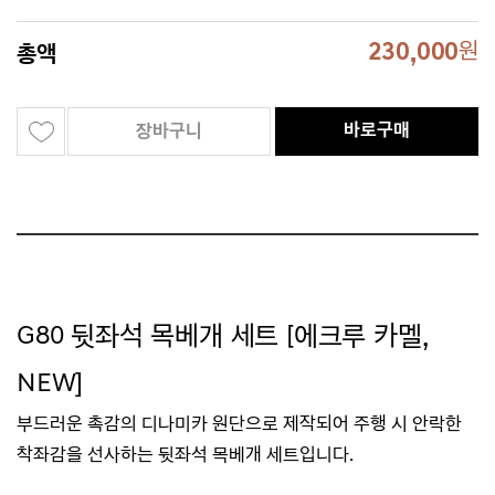
230,000
원
총액
바로구매
장바구니
G80 뒷좌석 목베개 세트 [에크루 카멜
,
NEW
]
부드러운 촉감의 디나미카 원단으로 제작되어
주행 시
안락한
착좌감을 선사하는 뒷좌석 목베개 세트입니
다.