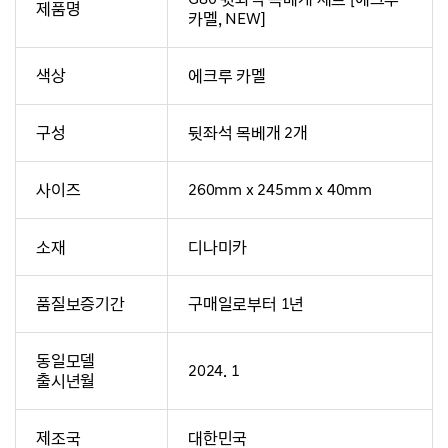
제품명
카멜, NEW]
색상
에크루 카멜
구성
뒷좌석 목베개 2개
사이즈
260mm x 245mm x 40mm
소재
디나미카
품질보증기간
구매일로부터 1년
동일모델
2024. 1
출시년월
제조국
대한민국