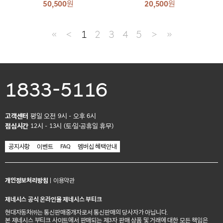
50,500
원
20,500
원
≪
＜
1
2
3
4
5
＞
≫
1833-5116
고객센터
평일 오전 9시 - 오후 6시
점심시간
12시 - 13시 (토·일·공휴일 휴무)
공지사항
이벤트
FAQ
멤버십 혜택안내
개인정보처리방침
|
이용약관
제네시스 공식 온라인몰 제네시스 부티크
현대자동차㈜는 통신판매중개자로서 통신판매의 당사자가 아닙니다.
본 제네시스 부티크 사이트에서 판매되는 제3자 판매 상품 및 거래에 대한 모든 책임은