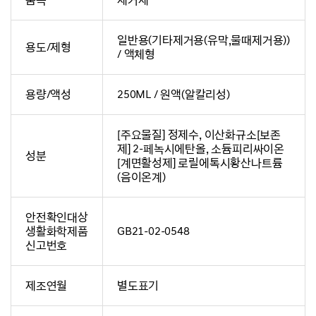
일반용(기타제거용(유막,물때제거용))
용도/제형
/ 액체형
용량/액성
250ML / 원액(알칼리성)
[주요물질] 정제수, 이산화규소[보존
제] 2-페녹시에탄올, 소듐피리싸이온
성분
[계면활성제] 로릴에톡시황산나트륨
(음이온계)
안전확인대상
생활화학제품
GB21-02-0548
신고번호
제조연월
별도표기