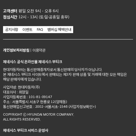
고객센터
평일 오전 9시 - 오후 6시
점심시간
12시 - 13시 (토·일·공휴일 휴무)
공지사항
이벤트
FAQ
멤버십 혜택안내
개인정보처리방침
|
이용약관
제네시스 공식 온라인몰 제네시스 부티크
현대자동차㈜는 통신판매중개자로서 통신판매의 당사자가 아닙니다.
본 제네시스 부티크 사이트에서 판매되는 제3자 판매 상품 및 거래에 대한 모든 책임은
해당 판매자에게 있습니다.
사업자명: 현대자동차(주)
대표이사 : 최영일
사업자등록번호 : 101-81-09147
주소 : 서울특별시 서초구 헌릉로 12(양재동)
통신판매업신고번호 : 2002-서울서초-1546
(사업자정보확인>)
COPYRIGHT ⓒ HYUNDAI MOTOR COMPANY.
ALL RIGHTS RESERVED.
제네시스 부티크 서비스 운영사