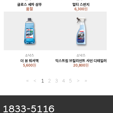
글로스 세차 샴푸
멀티 스펀지
품절
6,300
원
소낙스
소낙스
더 뷰 워셔액
익스트림 브릴리언트 샤인 디테일러
5,600
원
20,800
원
≪
＜
1
2
3
4
5
＞
≫
1833-5116