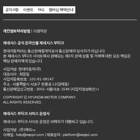
공지사항
이벤트
FAQ
멤버십 혜택안내
개인정보처리방침
|
이용약관
제네시스 공식 온라인몰 제네시스 부티크
현대자동차㈜는 통신판매중개자로서 통신판매의 당사자가 아닙니다.
본 제네시스 부티크 사이트에서 판매되는 제3자 판매 상품 및 거래에 대한 모든 책임은
해당 판매자에게 있습니다.
사업자명: 현대자동차(주)
대표이사 : 최영일
사업자등록번호 : 101-81-09147
주소 : 서울특별시 서초구 헌릉로 12(양재동)
통신판매업신고번호 : 2002-서울서초-1546
(사업자정보확인>)
COPYRIGHT ⓒ HYUNDAI MOTOR COMPANY.
ALL RIGHTS RESERVED.
제네시스 부티크 서비스 운영사
제네시스 부티크 사이트 운영은 ㈜애피가 대행하고 있습니다.
사업자명 : (주)애피
이메일 :
| 제휴문의 :