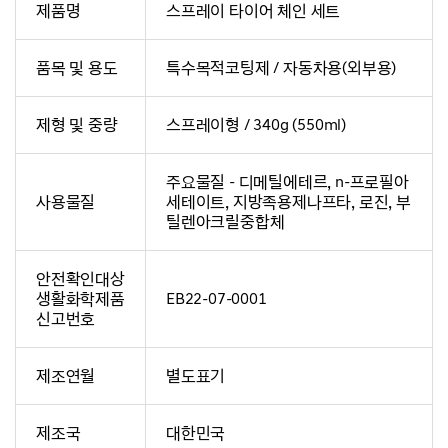
제품명
스프레이 타이어 체인 세트
품목 및 용도
특수목적코팅제 / 자동차용(외부용)
제형 및 중량
스프레이형 / 340g (550ml)
주요물질 - 디메틸에테르, n-프로필아
사용물질
세테이트, 지방족용제나프타, 로진, 부
틸렌아크릴중합체
안전확인대상
생활화학제품
EB22-07-0001
신고번호
제조연월
별도표기
제조국
대한민국