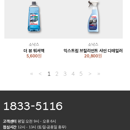
소낙스
소낙스
더 뷰 워셔액
익스트림 브릴리언트 샤인 디테일러
5,600
원
20,800
원
≪
＜
1
2
3
4
5
＞
≫
1833-5116
고객센터
평일 오전 9시 - 오후 6시
점심시간
12시 - 13시 (토·일·공휴일 휴무)