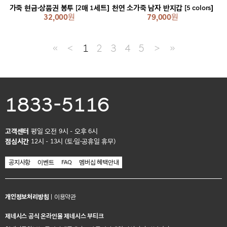
가죽 현금·상품권 봉투 [2매 1세트]
천연 소가죽 남자 반지갑 [5 colors]
32,000
원
79,000
원
≪
＜
1
2
3
4
5
＞
≫
1833-5116
고객센터
평일 오전 9시 - 오후 6시
점심시간
12시 - 13시 (토·일·공휴일 휴무)
공지사항
이벤트
FAQ
멤버십 혜택안내
개인정보처리방침
|
이용약관
제네시스 공식 온라인몰 제네시스 부티크