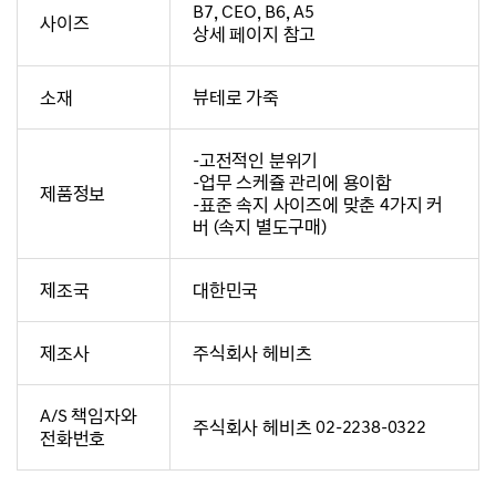
B7, CEO, B6, A5
사이즈
상세 페이지 참고
소재
뷰테로 가죽
-고전적인 분위기
-업무 스케쥴 관리에 용이함
제품정보
-표준 속지 사이즈에 맞춘 4가지 커
버 (속지 별도구매)
제조국
대한민국
제조사
주식회사 헤비츠
A/S 책임자와
주식회사 헤비츠 02-2238-0322
전화번호